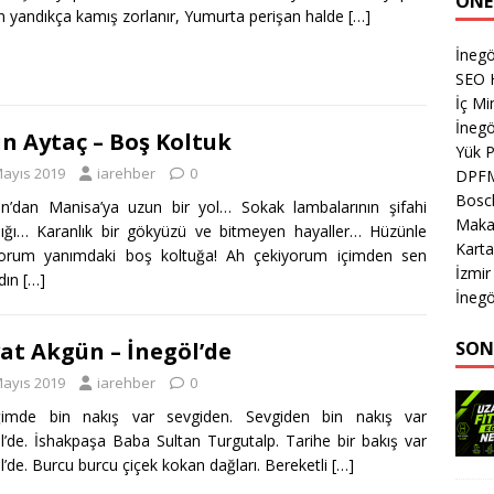
ÖNE
ın yandıkça kamış zorlanır, Yumurta perişan halde
[…]
İneg
SEO H
İç Mi
İnegö
n Aytaç – Boş Koltuk
Yük 
Mayıs 2019
iarehber
0
DPF
Bosch
n’dan Manisa’ya uzun bir yol… Sokak lambalarının şifahi
Makas
lığı… Karanlık bir gökyüzü ve bitmeyen hayaller… Hüzünle
Karta
yorum yanımdaki boş koltuğa! Ah çekiyorum içimden sen
İzmir
dın
[…]
İnegö
SON
at Akgün – İnegöl’de
Mayıs 2019
iarehber
0
ğimde bin nakış var sevgiden. Sevgiden bin nakış var
l’de. İshakpaşa Baba Sultan Turgutalp. Tarihe bir bakış var
l’de. Burcu burcu çiçek kokan dağları. Bereketli
[…]