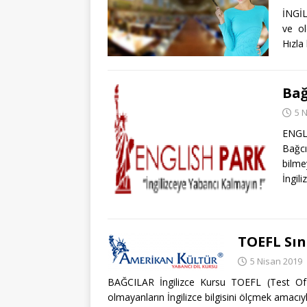
İNGİL
ve ol
Hızla
Bağ
5 
ENGLI
Bağcı
bilme
İngili
TOEFL Sına
5 Nisan 2019
BAĞCILAR İngilizce Kursu TOEFL (Test Of E
olmayanların İngilizce bilgisini ölçmek amac