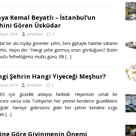
ya Kemal Beyatlı – İstanbul’un
hini Gören Üsküdar
Mayıs 2019
iarehber
0
ar bir ulu rüyâyı görenler şehri, Seni gıptayle hatırlar vatanın
ehri, Hepsi der: “Hangi şehir görmüş onun gördüğünü? Bizim
bul’u fethettiğimiz mutlu günü. Elli
[…]
gi Şehrin Hangi Yiyeceği Meşhur?
Nisan 2019
iarehber
2
S için güzellik anlayışı farklıdır. Hepimizin ortak bir
cesi varsa oda Türkiye’nin her yerinin kendince güzelliklere
dığıdır. Nereye giderseniz gidin her şehrin kendine özgü
nek
[…]
ine Göre Giyinmenin Önemi