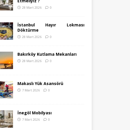
Etmeliyiz ?
28 Mart 2026
0
İstanbul Hayır Lokması
Döktürme
28 Mart 2026
0
Bakırköy Kutlama Mekanları
28 Mart 2026
0
Makaslı Yük Asansörü
7 Mart 2026
0
İnegöl Mobilyası
7 Mart 2026
0