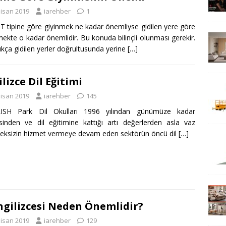
Nisan 2019
iarehber
1
 tipine göre giyinmek ne kadar önemliyse gidilen yere göre
mekte o kadar önemlidir. Bu konuda bilinçli olunması gerekir.
sıkça gidilen yerler doğrultusunda yerine
[…]
ilizce Dil Eğitimi
Nisan 2019
iarehber
145
ISH Park Dil Okulları 1996 yılından günümüze kadar
esinden ve dil eğitimine kattığı artı değerlerden asla vaz
ksizin hizmet vermeye devam eden sektörün öncü dil
[…]
İngilizcesi Neden Önemlidir?
Nisan 2019
iarehber
129