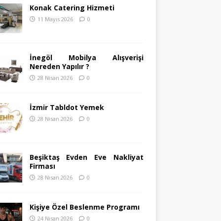
Konak Catering Hizmeti
11 Mayıs 2026
0
İnegöl Mobilya Alışverişi
Nereden Yapılır ?
28 Nisan 2026
0
İzmir Tabldot Yemek
28 Nisan 2026
0
Beşiktaş Evden Eve Nakliyat
Firması
28 Nisan 2026
0
Kişiye Özel Beslenme Programı
24 Nisan 2026
0