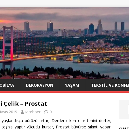
OBILYA
DEKORASYON
YAŞAM
TEKSTIL VE KONFE
i Çelik – Prostat
Mayıs 2019
iarehber
0
 yaşlandıkça pürüzü artar, Dertler diken olur tenini dürter,
 teşhis yaptır vücudu kurtar, Prostat büyürse sıkıntı yapar.