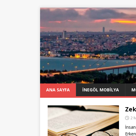
ANA SAYFA
İNEGÖL MOBILYA
M
Zek
2 
İnsan
Erken