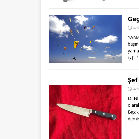
Geç
4 
YAMAÇ
başın
yamaç
iş
[…]
Şef
4 
DENİ
olara
Bıçak
demir