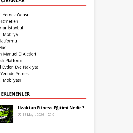
 ÇIKANLAR
öl Yemek Odası
izmetleri
mar İstanbul
l Mobilya
Platformu
Mac
 Manuel El Aletleri
lı Platform
l Evden Eve Nakliyat
 Yerinde Yemek
l Mobilyası
 EKLENENLER
Uzaktan Fitness Eğitimi Nedir ?
15 Mayıs 2026
0