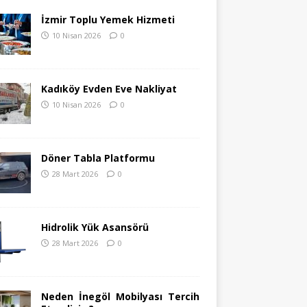
İzmir Toplu Yemek Hizmeti
10 Nisan 2026
0
Kadıköy Evden Eve Nakliyat
10 Nisan 2026
0
Döner Tabla Platformu
28 Mart 2026
0
Hidrolik Yük Asansörü
28 Mart 2026
0
Neden İnegöl Mobilyası Tercih