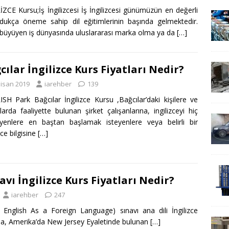
İZCE Kursu;İş İngilizcesi İş İngilizcesi günümüzün en değerli
dukça öneme sahip dil eğitimlerinin başında gelmektedir.
 büyüyen iş dünyasında uluslararası marka olma ya da
[…]
cılar İngilizce Kurs Fiyatları Nedir?
Nisan 2019
iarehber
139
SH Park Bağcılar İngilizce Kursu ,Bağcılar’daki kişilere ve
larda faaliyette bulunan şirket çalışanlarına, ingilizceyi hiç
yenlere en baştan başlamak isteyenlere veya belirli bir
zce bilgisine
[…]
vı İngilizce Kurs Fiyatları Nedir?
iarehber
247
nglish As a Foreign Language) sınavı ana dili İngilizce
ıyla, Amerika’da New Jersey Eyaletinde bulunan
[…]