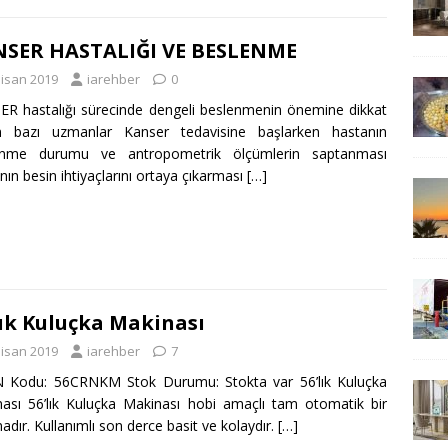
SER HASTALIĞI VE BESLENME
Nisan 2019
iarehber
0
R hastalığı sürecinde dengeli beslenmenin önemine dikkat
n bazı uzmanlar Kanser tedavisine başlarken hastanın
enme durumu ve antropometrik ölçümlerin saptanması
nın besin ihtiyaçlarını ortaya çıkarması
[…]
lık Kuluçka Makinası
Nisan 2019
iarehber
7
 Kodu: 56CRNKM Stok Durumu: Stokta var 56’lık Kuluçka
ası 56’lık Kuluçka Makinası hobi amaçlı tam otomatik bir
adır. Kullanımlı son derce basit ve kolaydır.
[…]