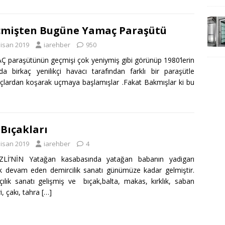
mişten Bugüne Yamaç Paraşütü
Nisan 2019
iarehber
950
 paraşütünün geçmişi çok yeniymiş gibi görünüp 1980’lerin
da birkaç yenilikçi havacı tarafından farklı bir paraşütle
lardan koşarak uçmaya başlamışlar .Fakat Bakmışlar ki bu
 Bıçakları
Nisan 2019
iarehber
4
ZLİ’NİN Yatağan kasabasında yatağan babanın yadigarı
k devam eden demircilik sanatı günümüze kadar gelmiştir.
çılık sanatı gelişmiş ve bıçak,balta, makas, kırklık, saban
i, çakı, tahra
[…]