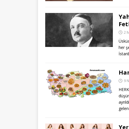
Yah
Fet
2 
Üsküd
her ş
İstan
Han
9 
HERKE
düşün
ayrıl
gele
Yer