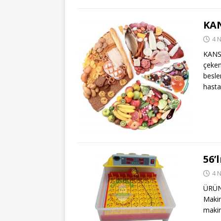
KAN
4 
KANSE
çeke
besl
hasta
56’
4 
ÜRÜN
Makin
makin