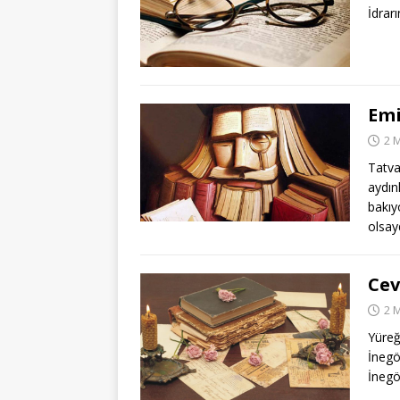
İdrar
Emi
2 
Tatva
aydın
bakı
olsay
Cev
2 
Yüre
İnegö
İnegö