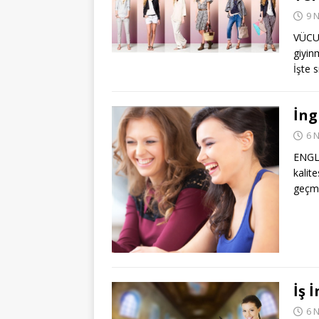
9 
VÜCUT
giyin
İşte 
İng
6 
ENGL
kalit
geçme
İş 
6 