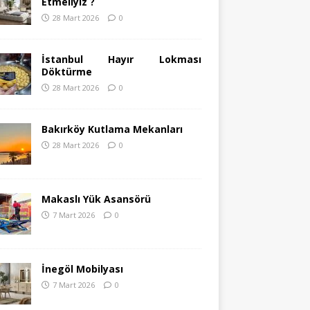
Etmeliyiz ?
28 Mart 2026
0
İstanbul Hayır Lokması
Döktürme
28 Mart 2026
0
Bakırköy Kutlama Mekanları
28 Mart 2026
0
Makaslı Yük Asansörü
7 Mart 2026
0
İnegöl Mobilyası
7 Mart 2026
0