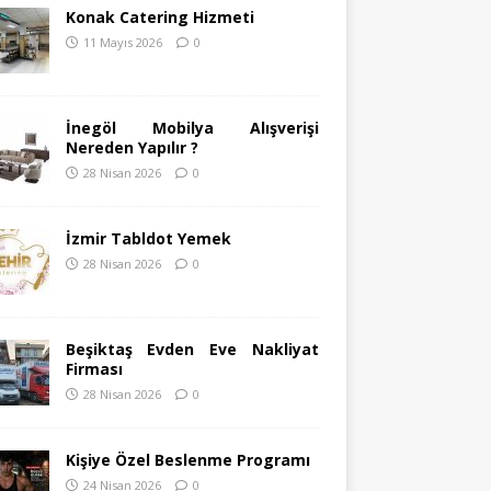
Konak Catering Hizmeti
11 Mayıs 2026
0
İnegöl Mobilya Alışverişi
Nereden Yapılır ?
28 Nisan 2026
0
İzmir Tabldot Yemek
28 Nisan 2026
0
Beşiktaş Evden Eve Nakliyat
Firması
28 Nisan 2026
0
Kişiye Özel Beslenme Programı
24 Nisan 2026
0