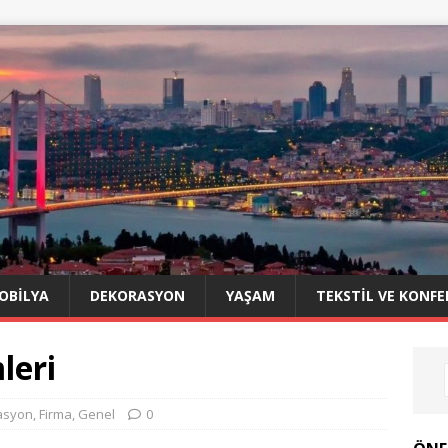
OBILYA
DEKORASYON
YAŞAM
TEKSTIL VE KONFE
leri
asyon
,
Firma
,
Genel
0