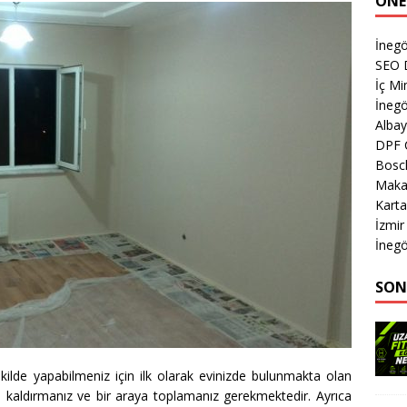
ÖNE
İnegö
SEO 
İç M
İnegö
Albay
DPF 
Bosch
Makas
Karta
İzmi
İnegö
SON
ekilde yapabilmeniz için ilk olarak evinizde bulunmakta olan
an kaldırmanız ve bir araya toplamanız gerekmektedir. Ayrıca