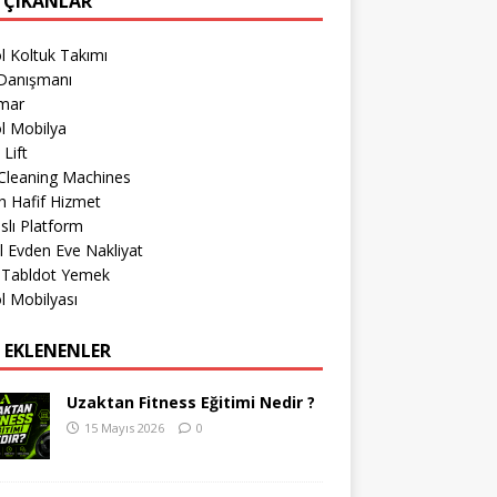
 ÇIKANLAR
l Koltuk Takımı
Danışmanı
imar
l Mobilya
 Lift
Cleaning Machines
 Hafif Hizmet
lı Platform
l Evden Eve Nakliyat
r Tabldot Yemek
l Mobilyası
 EKLENENLER
Uzaktan Fitness Eğitimi Nedir ?
15 Mayıs 2026
0