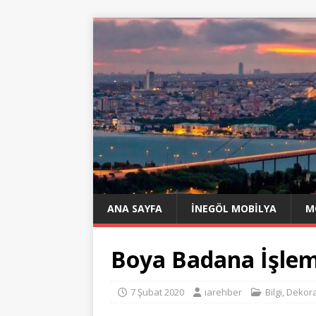
ANA SAYFA
İNEGÖL MOBILYA
M
Boya Badana İşlem
7 Şubat 2020
iarehber
Bilgi
,
Dekor