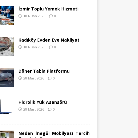
İzmir Toplu Yemek Hizmeti
10 Nisan 2026
0
Kadıköy Evden Eve Nakliyat
10 Nisan 2026
0
Döner Tabla Platformu
28 Mart 2026
0
Hidrolik Yük Asansörü
28 Mart 2026
0
Neden İnegöl Mobilyası Tercih