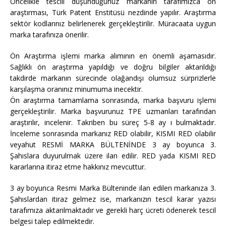
Öncelikle tescili düşündüğünüz markanın tarafımızca ön
araştırması, Türk Patent Enstitüsü nezdinde yapılır. Araştırma
sektör kodlarınız belirlenerek gerçekleştirilir. Müracaata uygun
marka tarafınıza önerilir.
Ön Araştırma işlemi marka alımının en önemli aşamasıdır.
Sağlıklı ön araştırma yapıldığı ve doğru bilgiler aktarıldığı
takdirde markanın sürecinde olağandışı olumsuz sürprizlerle
karşılaşma oranınız minumuma inecektir.
Ön araştırma tamamlama sonrasında, marka başvuru işlemi
gerçekleştirilir. Marka başvurunuz TPE uzmanları tarafından
araştırılır, incelenir. Takriben bu süreç 5-8 ay ı bulmaktadır.
İnceleme sonrasında markanız RED olabilir, KISMI RED olabilir
veyahut RESMİ MARKA BÜLTENİNDE 3 ay boyunca 3.
Şahıslara duyurulmak üzere ilan edilir. RED yada KISMI RED
kararlarına itiraz etme hakkınız mevcuttur.
3 ay boyunca Resmi Marka Bülteninde ilan edilen markanıza 3.
Şahıslardan itiraz gelmez ise, markanızın tescil karar yazısı
tarafımıza aktarılmaktadır ve gerekli harç ücreti ödenerek tescil
belgesi talep edilmektedir.