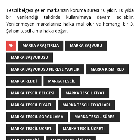
Tescil belgesi gelen markanızın koruma süresi 10 yıldır. 10 yılda
bir yenilendiği takdirde kullanılmaya devam edilebilir.
Yenilenmeyen markalarınız halka mal olur ve herhangi bir 3.
Şahsın tescil alma hakkı doğar.
MARKA ARAŞTIRMA
MARKA BAŞVURU
MARKA BAŞVURUSU
MARKA BAŞVURUSU NEREYE YAPILIR
MARKA KISMI RED
MARKA REDDI
MARKA TESCIL
MARKA TESCIL BELGESI
MARKA TESCIL FIYAT
MARKA TESCIL FIYATI
MARKA TESCIL FIYATLARI
MARKA TESCIL SORGULAMA
MARKA TESCIL SÜRESI
MARKA TESCIL ÜCRET
MARKA TESCIL ÜCRETI