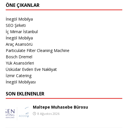
ÖNE ÇIKANLAR
İnegöl Mobilya
SEO Şirketi
İç Mimar İstanbul
İnegöl Mobilya
Araç Asansörü
Particulate Filter Cleaning Machine
Bosch Dremel
Yük Asansörleri
Üsküdar Evden Eve Nakliyat
İzmir Catering
İnegöl Mobilyası
SON EKLENENLER
Maltepe Muhasebe Bürosu
8 Ağustos 2026