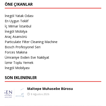
ÖNE ÇIKANLAR
İnegöl Yatak Odası
En Uygun Teklif
İç Mimar İstanbul
İnegöl Mobilya
Araç Asansörü
Particulate Filter Cleaning Machine
Bosch Profesyonel Seri
Forces Makina
Ümraniye Evden Eve Nakliyat
İzmir Toplu Yemek
İnegöl Mobilyası
SON EKLENENLER
Maltepe Muhasebe Bürosu
8 Ağustos 2026