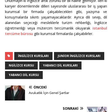
Unutmayın ki İngilizce artık zorunlu bir dil haline gelmiştir. İleri ki
kariyer dönemlerinde dilleri sayesinde uluslararası bir iş yapan
kurumsal bir firmada çalışabilecekleri gibi, yazışma ve
konuşmalarda sıkıntı yaşamayacaklardır. Ayrıca dili sevip, dil
alanından seçeceği mesleklerle turizm rehberliği, İngilizce
öğretmenliği veya mütercim tercümanlık okuyarak
istanbul
tercüme bürosu
gibi kurumsal firmalarda çalışabilirler.
İNGILIZCE KURSLARI
JUNIOR İNGILIZCE KURSLARI
NGILIZCE KURSU
YABANCI DIL KURSLARI
YABANCI DIL KURSU
ÖNCEKI
Avukatlık İçin Genel Şartlar
SONRAKI