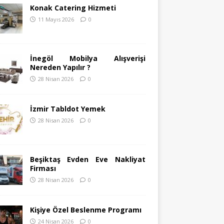
Konak Catering Hizmeti
11 Mayıs 2026
0
İnegöl Mobilya Alışverişi
Nereden Yapılır ?
28 Nisan 2026
0
İzmir Tabldot Yemek
28 Nisan 2026
0
Beşiktaş Evden Eve Nakliyat
Firması
28 Nisan 2026
0
Kişiye Özel Beslenme Programı
24 Nisan 2026
0