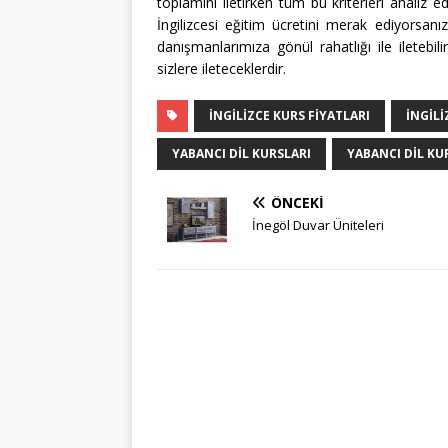
toplamını iletirken tüm bu kriterleri analiz 
İngilizcesi eğitim ücretini merak ediyorsanı
danışmanlarımıza gönül rahatlığı ile iletebil
sizlere ileteceklerdir.
INGILIZCE KURS FIYATLARI
İNGILI
YABANCI DIL KURSLARI
YABANCI DIL KU
ÖNCEKI
İnegöl Duvar Üniteleri