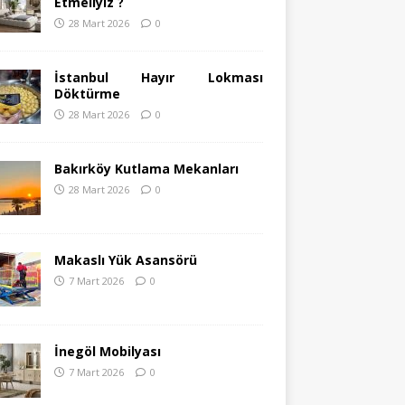
Etmeliyiz ?
28 Mart 2026
0
İstanbul Hayır Lokması
Döktürme
28 Mart 2026
0
Bakırköy Kutlama Mekanları
28 Mart 2026
0
Makaslı Yük Asansörü
7 Mart 2026
0
İnegöl Mobilyası
7 Mart 2026
0