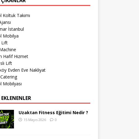
 ÇIKANLAR
l Koltuk Takımı
jansı
mar İstanbul
l Mobilya
 Lift
Machine
 Hafif Hizmet
lı Lift
köy Evden Eve Nakliyat
 Catering
l Mobilyası
 EKLENENLER
Uzaktan Fitness Eğitimi Nedir ?
15 Mayıs 2026
0