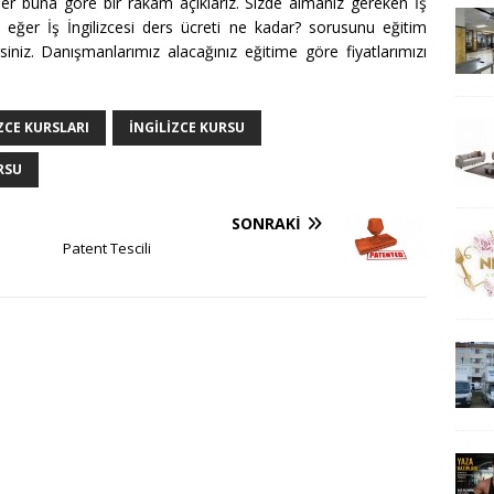
eder buna göre bir rakam açıklarız. Sizde almanız gereken İş
z eğer İş İngilizcesi ders ücreti ne kadar? sorusunu eğitim
irsiniz. Danışmanlarımız alacağınız eğitime göre fiyatlarımızı
ZCE KURSLARI
INGILIZCE KURSU
RSU
SONRAKI
Patent Tescili