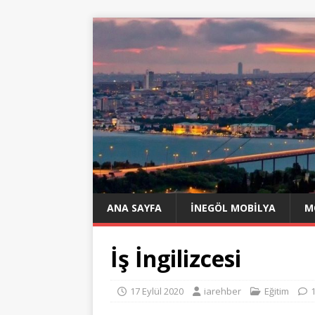
ANA SAYFA
İNEGÖL MOBILYA
M
İş İngilizcesi
17 Eylül 2020
iarehber
Eğitim