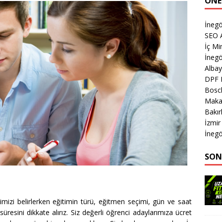
ÖNE
İnegö
SEO A
İç Mi
İnegö
Albay
DPF 
Bosch
Makas
Bakır
İzmir
İnegö
SON
rimizi belirlerken eğitimin türü, eğitmen seçimi, gün ve saat
resini dikkate alırız. Siz değerli öğrenci adaylarımıza ücret