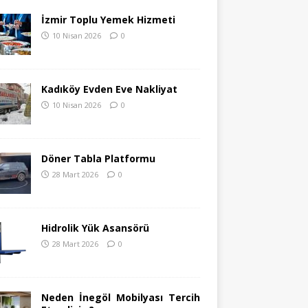
İzmir Toplu Yemek Hizmeti
10 Nisan 2026
0
Kadıköy Evden Eve Nakliyat
10 Nisan 2026
0
Döner Tabla Platformu
28 Mart 2026
0
Hidrolik Yük Asansörü
28 Mart 2026
0
Neden İnegöl Mobilyası Tercih