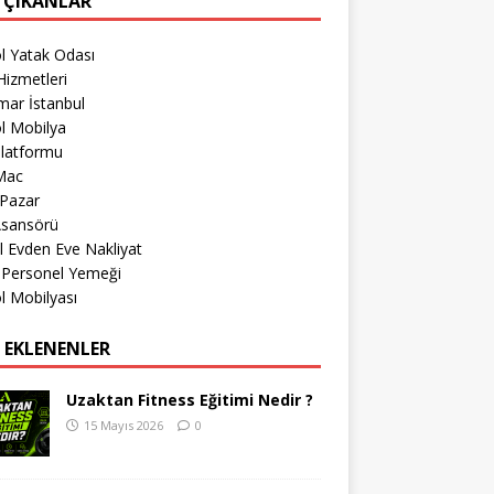
 ÇIKANLAR
l Yatak Odası
izmetleri
mar İstanbul
l Mobilya
Platformu
Mac
 Pazar
Asansörü
l Evden Eve Nakliyat
 Personel Yemeği
l Mobilyası
 EKLENENLER
Uzaktan Fitness Eğitimi Nedir ?
15 Mayıs 2026
0