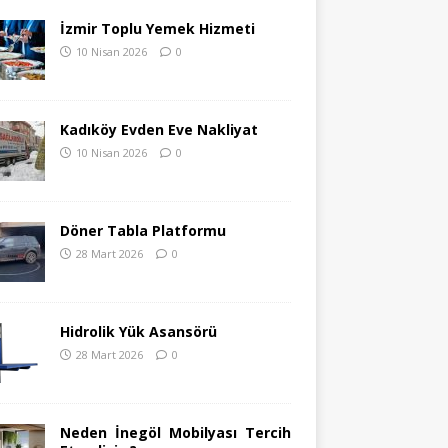
İzmir Toplu Yemek Hizmeti
10 Nisan 2026
0
Kadıköy Evden Eve Nakliyat
10 Nisan 2026
0
Döner Tabla Platformu
28 Mart 2026
0
Hidrolik Yük Asansörü
28 Mart 2026
0
Neden İnegöl Mobilyası Tercih