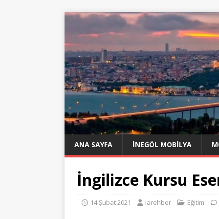
ANA SAYFA
İNEGÖL MOBILYA
M
İngilizce Kursu Es
14 Şubat 2021
iarehber
Eğitim