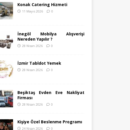
Konak Catering Hizmeti
11 Mayıs 2026
0
İnegöl Mobilya Alışverişi
Nereden Yapılır ?
28 Nisan 2026
0
İzmir Tabldot Yemek
28 Nisan 2026
0
Beşiktaş Evden Eve Nakliyat
Firması
28 Nisan 2026
0
Kişiye Özel Beslenme Programı
24 Nisan 2026
0