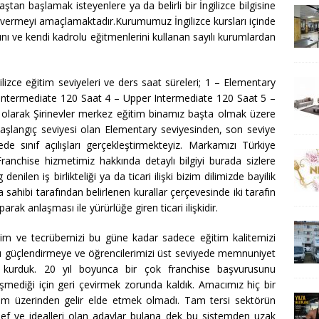
aştan başlamak isteyenlere ya da belirli bir İngilizce bilgisine
imi vermeyi amaçlamaktadır.Kurumumuz İngilizce kursları içinde
ını ve kendi kadrolu eğitmenlerini kullanan sayılı kurumlardan
ilizce eğitim seviyeleri ve ders saat süreleri; 1 – Elementary
 Intermediate 120 Saat 4 – Upper Intermediate 120 Saat 5 –
 olarak Şirinevler merkez eğitim binamız başta olmak üzere
başlangıç seviyesi olan Elementary seviyesinden, son seviye
e sınıf açılışları gerçekleştirmekteyiz. Markamızı Türkiye
ranchise hizmetimiz hakkında detaylı bilgiyi burada sizlere
nilen iş birlikteliği ya da ticari ilişki bizim dilimizde bayilik
 sahibi tarafından belirlenen kurallar çerçevesinde iki tarafın
ak anlaşması ile yürürlüğe giren ticari ilişkidir.
irikim ve tecrübemizi bu güne kadar sadece eğitim kalitemizi
ağı güçlendirmeye ve öğrencilerimizi üst seviyede memnuniyet
e kurduk. 20 yıl boyunca bir çok franchise başvurusunu
mediği için geri çevirmek zorunda kaldık. Amacımız hiç bir
em üzerinden gelir elde etmek olmadı. Tam tersi sektörün
def ve idealleri olan adaylar bulana dek bu sistemden uzak