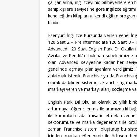
çalışanlarına, ingilizceyi hiç bilmeyenlere en b
sahip kişilere seviyesine göre ingilizce eğit
kendi eğitim kitaplarını, kendi eğitim program
biridir.
Esenyurt İngilizce Kursunda verilen genel İng
120 Saat 2 – Pre.Intermediate 120 Saat 3 –
Advanced 120 Saat English Park Dil Okulları
Avcılar ve Pendik’te bulunan şubelerimizde 
olan Advanced seviyesine kadar her seviyed
genelinde açmayı planlayanlara verdiğimiz F
anlatmak istedik. Franchise ya da Franchising de
olarak da bilinen sistemdir. Franchising marka
(markayı veren ve markayı alan) sözleşme yapar
English Park Dil Okulları olarak 20 yıllık b
arttırmaya, öğrencilerimiz ile aramızda ki b
ile kurumlarımızda misafir etmek üzerin
sektörümüze ve marka değerlerimiz ile örtüş
zaman Franchise sistemi oluşturup bu sist
içinden, marka değerlerimiz ile örtüşen, he