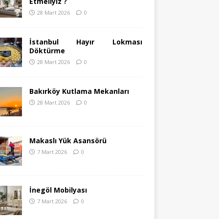
Etmeliyiz ?
28 Mart 2026
0
İstanbul Hayır Lokması
Döktürme
28 Mart 2026
0
Bakırköy Kutlama Mekanları
28 Mart 2026
0
Makaslı Yük Asansörü
7 Mart 2026
0
İnegöl Mobilyası
7 Mart 2026
0