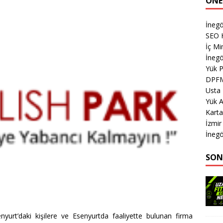
ÖNE
İnegö
SEO H
İç Mi
İnegö
Yük 
DPF
Usta
Yük 
Karta
İzmir
İnegö
SON
nyurt’daki kişilere ve Esenyurtda faaliyette bulunan firma