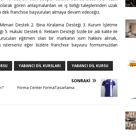
 olarak gören anlaşmalardan ve iş birliği taleplerinden uzak
ana dek franchise başvuruları almaya devam edeceğiz.
1. Mimari Destek 2. Bina Kiralama Desteği 3. Kurum İşletme
ği 5. Hukuki Destek 6. Reklam Desteği Sizde bir adı kalite ile
kurucuları eğitmen olan bir markanın isim hakkını almak,
k isterseniz eğer bizlere franchise başvuru formumuzdan
URSU
YABANCI DIL KURSLARI
YABANCI DIL KURSU
SONRAKI
r?
Forma Center FormaTasarlama