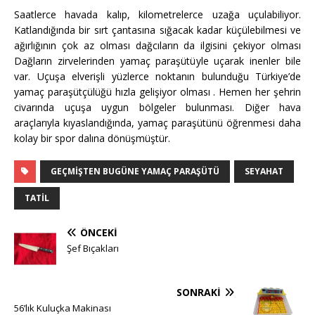
Saatlerce havada kalıp, kilometrelerce uzağa uçulabiliyor.
Katlandığında bir sırt çantasına sığacak kadar küçülebilmesi ve
ağırlığının çok az olması dağcıların da ilgisini çekiyor olması
Dağların zirvelerinden yamaç paraşütüyle uçarak inenler bile
var. Uçuşa elverişli yüzlerce noktanın bulunduğu Türkiye’de
yamaç paraşütçülüğü hızla gelişiyor olması . Hemen her şehrin
civarında uçuşa uygun bölgeler bulunması. Diğer hava
araçlarıyla kıyaslandığında, yamaç paraşütünü öğrenmesi daha
kolay bir spor dalına dönüşmüştür.
GEÇMIŞTEN BUGÜNE YAMAÇ PARAŞÜTÜ
SEYAHAT
TATIL
ÖNCEKI
Şef Bıçakları
SONRAKI
56’lık Kuluçka Makinası