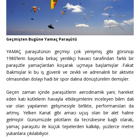
Geçmişten Bugüne Yamaç Paraşütü
YAMAÇ paraşütünün geçmişi çok yeniymiş gibi görünüp
1980’lerin başında birkaç yenilikçi havacı tarafından farklı bir
paraşütle yamaçlardan koşarak uçmaya başlamışlar .Fakat
Bakmışlar ki bu iş güvenli ve zevkli ve adrenalinli bir aktivite
olmasından dolayı hadi bir spor dalına dönüştürelim demişler.
Geçen zaman içinde paraşütlerin aerodinamik yani; hareket
eden katı kütlelerin havayla etkileşimlerini inceleyen bilim dalı
var olan yapılarının gelişmesiyle birlikte, performansları da
artmış. Yelken Kanat gibi amacı uçuş olan bir alet haline
gelmiştir. Günümüzde pilotların da tecrübesine bağlı olarak,
yamaç paraşütü ile küçük tepelerden kalkılıp, yüzlerce metre
yukarılara çıkılabiliyor.