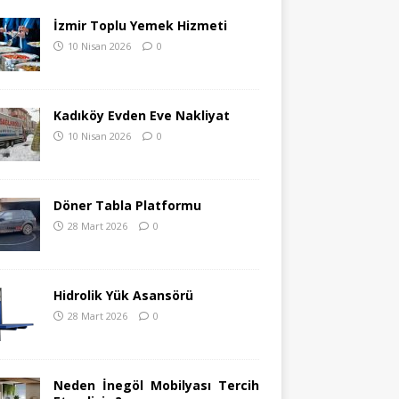
İzmir Toplu Yemek Hizmeti
10 Nisan 2026
0
Kadıköy Evden Eve Nakliyat
10 Nisan 2026
0
Döner Tabla Platformu
28 Mart 2026
0
Hidrolik Yük Asansörü
28 Mart 2026
0
Neden İnegöl Mobilyası Tercih