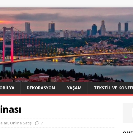
OBILYA
DEKORASYON
YAŞAM
TEKSTIL VE KONFE
inası
aları
,
Online Satış
7