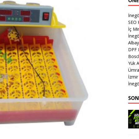
ÖNE
İnegö
SEO 
İç M
İnegö
Albay
DPF 
Bosc
Yük A
Ümran
İzmir
İnegö
SON