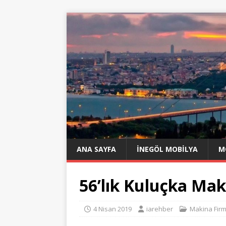
ANA SAYFA
İNEGÖL MOBILYA
M
56’lık Kuluçka Mak
4 Nisan 2019
iarehber
Makina Firm