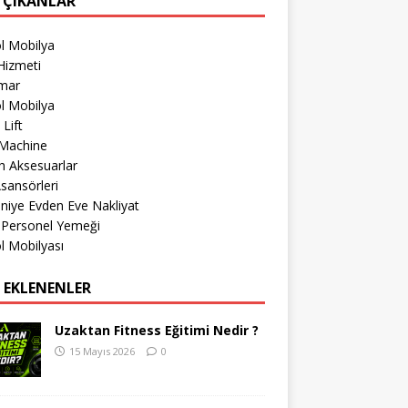
 ÇIKANLAR
l Mobilya
Hizmeti
imar
l Mobilya
 Lift
Machine
h Aksesuarlar
sansörleri
iye Evden Eve Nakliyat
 Personel Yemeği
l Mobilyası
 EKLENENLER
Uzaktan Fitness Eğitimi Nedir ?
15 Mayıs 2026
0