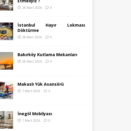
Etmeliyiz ?
28 Mart 2026
0
İstanbul Hayır Lokması
Döktürme
28 Mart 2026
0
Bakırköy Kutlama Mekanları
28 Mart 2026
0
Makaslı Yük Asansörü
7 Mart 2026
0
İnegöl Mobilyası
7 Mart 2026
0