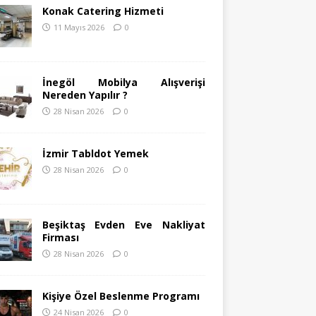
Konak Catering Hizmeti
11 Mayıs 2026
0
İnegöl Mobilya Alışverişi
Nereden Yapılır ?
28 Nisan 2026
0
İzmir Tabldot Yemek
28 Nisan 2026
0
Beşiktaş Evden Eve Nakliyat
Firması
28 Nisan 2026
0
Kişiye Özel Beslenme Programı
24 Nisan 2026
0