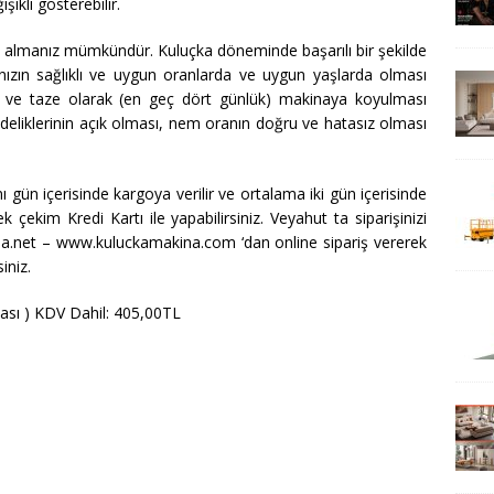
şikli gösterebilir.
m almanız mümkündür. Kuluçka döneminde başarılı bir şekilde
ınızın sağlıklı ve uygun oranlarda ve uygun yaşlarda olması
ş ve taze olarak (en geç dört günlük) makinaya koyulması
 deliklerinin açık olması, nem oranın doğru ve hatasız olması
gün içerisinde kargoya verilir ve ortalama iki gün içerisinde
 çekim Kredi Kartı ile yapabilirsiniz. Veyahut ta siparişinizi
na.net – www.kuluckamakina.com ‘dan online sipariş vererek
iniz.
nası ) KDV Dahil: 405,00TL