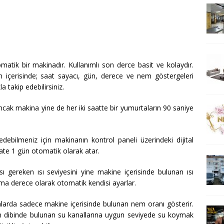
atik bir makinadır. Kullanımlı son derce basit ve kolaydır.
an içerisinde; saat sayacı, gün, derece ve nem göstergeleri
a takip edebilirsiniz.
ncak makina yine de her iki saatte bir yumurtaların 90 saniye
debilmeniz için makinanın kontrol paneli üzerindeki dijital
aate 1 gün otomatik olarak atar.
ı gereken ısı seviyesini yine makine içerisinde bulunan ısı
ma derece olarak otomatik kendisi ayarlar.
rda sadece makine içerisinde bulunan nem oranı gösterir.
 dibinde bulunan su kanallarına uygun seviyede su koymak