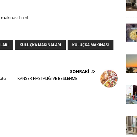
-makinasi.html
LARI
KULUÇKA MAKINALARI
KULUÇKA MAKINASI
SONRAKI
ütü
KANSER HASTALIĞI VE BESLENME