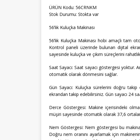
ÜRÜN Kodu: 56CRNKM
Stok Durumu: Stokta var
56’lık Kuluçka Makinası
56’lık Kuluçka Makinası hobi amaçlı tam otom
Kontrol paneli üzerinde bulunan dijital ekr
sayesinde kuluçka ve çıkım süreçlerini rahatlıkl
Saat Sayacı: Saat sayacı göstergesi yoktur. A
otomatik olarak dönmesini sağlar.
Gün Sayacı: Kuluçka sürelerini doğru takip e
ekrandan takip edebilirsiniz. Gün sayacı 24 s
Derce Göstergesi: Makine içerisindeki olmas
müşiri sayesinde otomatik olarak 37,6 ortala
Nem Göstergesi: Nem göstergesi bu makinala
Doğru nem oranını ayarlamak için makinenin