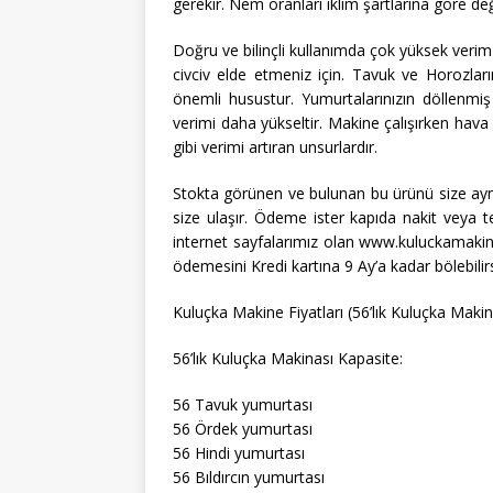
gerekir. Nem oranları iklim şartlarına göre deği
Doğru ve bilinçli kullanımda çok yüksek veri
civciv elde etmeniz için. Tavuk ve Horozlar
önemli husustur. Yumurtalarınızın döllenmi
verimi daha yükseltir. Makine çalışırken hava
gibi verimi artıran unsurlardır.
Stokta görünen ve bulunan bu ürünü size aynı 
size ulaşır. Ödeme ister kapıda nakit veya tek
internet sayfalarımız olan www.kuluckamaki
ödemesini Kredi kartına 9 Ay’a kadar bölebilirs
Kuluçka Makine Fiyatları (56’lık Kuluçka Maki
56’lık Kuluçka Makinası Kapasite:
56 Tavuk yumurtası
56 Ördek yumurtası
56 Hindi yumurtası
56 Bıldırcın yumurtası