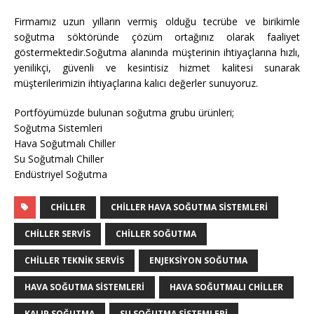
Firmamız uzun yılların vermiş olduğu tecrübe ve birikimle
soğutma söktöründe çözüm ortağınız olarak faaliyet
göstermektedir.Soğutma alanında müşterinin ihtiyaçlarına hızlı,
yenilikçi, güvenli ve kesintisiz hizmet kalitesi sunarak
müşterilerimizin ihtiyaçlarına kalıcı değerler sunuyoruz.
Portföyümüzde bulunan soğutma grubu ürünleri;
Soğutma Sistemleri
Hava Soğutmalı Chiller
Su Soğutmalı Chiller
Endüstriyel Soğutma
CHILLER
CHILLER HAVA SOĞUTMA SISTEMLERI
CHILLER SERVIS
CHILLER SOĞUTMA
CHILLER TEKNIK SERVIS
ENJEKSIYON SOĞUTMA
HAVA SOĞUTMA SISTEMLERI
HAVA SOĞUTMALI CHILLER
KALIP SOĞUTMA
SU SOĞUTMA SISTEMLERI