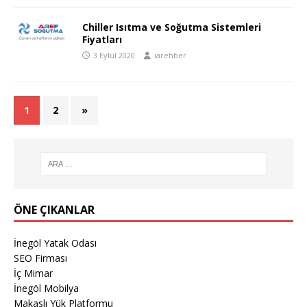
Chiller Isıtma ve Soğutma Sistemleri
Fiyatları
3 Eylül 2020
iarehber
1
2
»
ÖNE ÇIKANLAR
İnegöl Yatak Odası
SEO Firması
İç Mimar
İnegöl Mobilya
Makaslı Yük Platformu