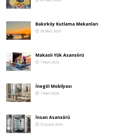
Bakırköy Kutlama Mekanları
28 Mart 2026
Makaslı Yük Asansörü
7 Mart 2026
İnegöl Mobilyası
7 Mart 2026
İnsan Asansörü
25 Şubat 2026