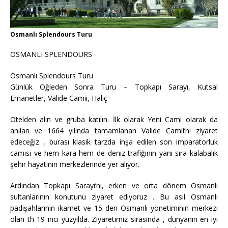
Osmanlı Splendours Turu
OSMANLI SPLENDOURS
Osmanlı Splendours Turu
Günlük Öğleden Sonra Turu – Topkapı Sarayı, Kutsal
Emanetler, Valide Camii, Haliç
Otelden alın ve gruba katılın. İlk olarak Yeni Cami olarak da
anılan ve 1664 yılında tamamlanan Valide Camii’ni ziyaret
edeceğiz , burası klasik tarzda inşa edilen son imparatorluk
camisi ve hem kara hem de deniz trafiğinin yanı sıra kalabalık
şehir hayatının merkezlerinde yer alıyor.
Ardından Topkapı Sarayı’nı, erken ve orta dönem Osmanlı
sultanlarının konutunu ziyaret ediyoruz . Bu asıl Osmanlı
padişahlarının ikamet ve 15 den Osmanlı yönetiminin merkezi
olan th 19 inci yüzyılda. Ziyaretimiz sırasında , dünyanın en iyi