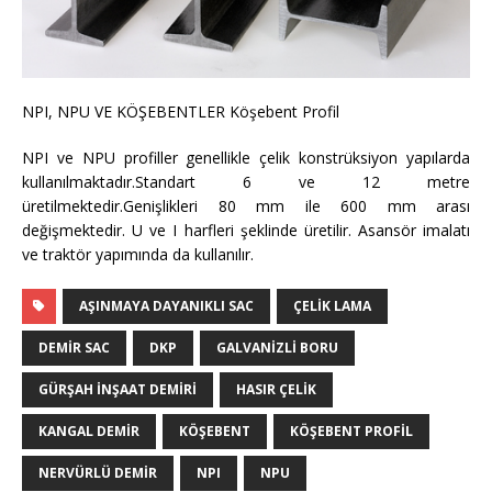
NPI, NPU VE KÖŞEBENTLER Köşebent Profil
NPI ve NPU profiller genellikle çelik konstrüksiyon yapılarda
kullanılmaktadır.Standart 6 ve 12 metre
üretilmektedir.Genişlikleri 80 mm ile 600 mm arası
değişmektedir. U ve I harfleri şeklinde üretilir. Asansör imalatı
ve traktör yapımında da kullanılır.
AŞINMAYA DAYANIKLI SAC
ÇELIK LAMA
DEMIR SAC
DKP
GALVANIZLI BORU
GÜRŞAH İNŞAAT DEMIRI
HASIR ÇELIK
KANGAL DEMIR
KÖŞEBENT
KÖŞEBENT PROFIL
NERVÜRLÜ DEMIR
NPI
NPU