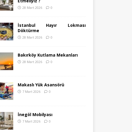
Etmeliyiz ?
28 Mart 2026
0
İstanbul Hayır Lokması
Döktürme
28 Mart 2026
0
Bakırköy Kutlama Mekanları
28 Mart 2026
0
Makaslı Yük Asansörü
7 Mart 2026
0
İnegöl Mobilyası
7 Mart 2026
0