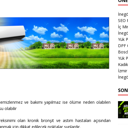
ÖNE
İnegö
SEO 
İç M
İnegö
Yük 
DPF 
Bosch
Yük 
Kadık
İzmi
İnegö
SON
 temizlenmez ve bakımı yapılmaz ise ölüme neden olabilen
 olabilir
reksinimi olan kronik bronşit ve astım hastaları açısından
lanmak için dikkat edilecek noktalar şunlardır.