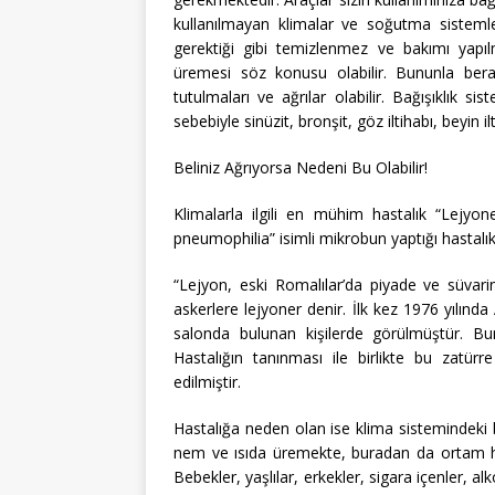
kullanılmayan klimalar ve soğutma sistemler
gerektiği gibi temizlenmez ve bakımı yapı
üremesi söz konusu olabilir. Bununla berab
tutulmaları ve ağrılar olabilir. Bağışıklık s
sebebiyle sinüzit, bronşit, göz iltihabı, beyin ilt
Beliniz Ağrıyorsa Nedeni Bu Olabilir!
Klimalarla ilgili en mühim hastalık “Lejyon
pneumophilia” isimli mikrobun yaptığı hastalıkt
“Lejyon, eski Romalılar’da piyade ve süvarini
askerlere lejyoner denir. İlk kez 1976 yılında
salonda bulunan kişilerde görülmüştür. Bun
Hastalığın tanınması ile birlikte bu zatürre 
edilmiştir.
Hastalığa neden olan ise klima sistemindeki bi
nem ve ısıda üremekte, buradan da ortam ha
Bebekler, yaşlılar, erkekler, sigara içenler, al