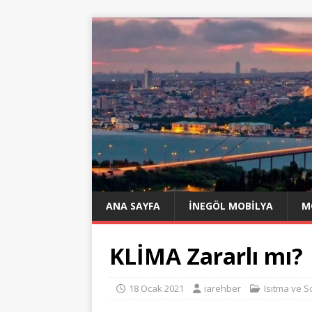
ANA SAYFA
İNEGÖL MOBILYA
M
KLİMA Zararlı mı?
18 Ocak 2021
iarehber
Isıtma ve 