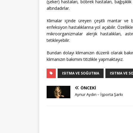
(şeker) hastaları, böbrek hastaları, bağışıklı
altındadırlar.
Klimalar içinde üreyen çeşitli mantar ve b
enfeksiyon hastalıklarına yol açabilir. Özelli
mikroorganizmalar alerjik hastalıkları, ast
tetikleyebilir.
Bundan dolayı klimanızın düzenli olarak bakım
klimanızın bakımını titizlikle yapmaktayız.
ISITMA VE SOĞUTMA
ISITMA VE S
ÖNCEKI
Aynur Aydın – İşporta Şarkı