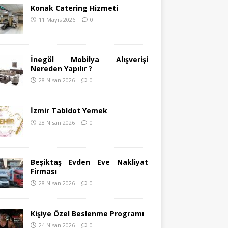
Konak Catering Hizmeti
11 Mayıs 2026
0
İnegöl Mobilya Alışverişi
Nereden Yapılır ?
28 Nisan 2026
0
İzmir Tabldot Yemek
28 Nisan 2026
0
Beşiktaş Evden Eve Nakliyat
Firması
28 Nisan 2026
0
Kişiye Özel Beslenme Programı
24 Nisan 2026
0