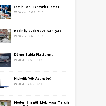
İzmir Toplu Yemek Hizmeti
10 Nisan 2026
0
Kadıköy Evden Eve Nakliyat
10 Nisan 2026
0
Döner Tabla Platformu
28 Mart 2026
0
Hidrolik Yük Asansörü
28 Mart 2026
0
Neden İnegöl Mobilyası Tercih