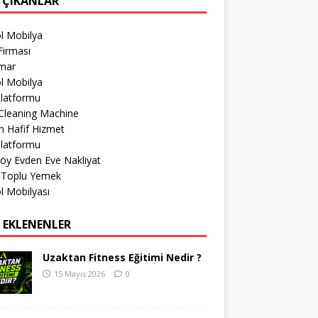
 ÇIKANLAR
l Mobilya
Firması
imar
l Mobilya
Platformu
Cleaning Machine
 Hafif Hizmet
Platformu
öy Evden Eve Nakliyat
r Toplu Yemek
l Mobilyası
 EKLENENLER
Uzaktan Fitness Eğitimi Nedir ?
15 Mayıs 2026
0