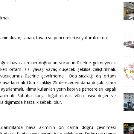
lmalı.
danın duvar, taban, tavan ve pencereleri ısı yalıtımlı olmalı.
.Soğuk hava akımının doğrudan vücudun üzerine gelmeyecek
rken ortam ısısı yavaş yavaş düşecek şekilde çalıştırılmalı.
ücudumuz üzerine çevrilmemeli. Oda sıcaklığı dış ortam
e ayarlanmalı. Oda sıcaklığı 25 dereceden daha düşük ısılara
arlanmalı. Klima kullanılan yerin kapı ve pencereleri kapalı
atılmalı. Sabaha karşı doğal olarak vücut ısısı düşer ve
aldığımızda hastalık sebebi olur.
 kullanımlarda hava akımının ön cama doğru çevrilmesi
ı olarak faydalı veya zararlı hale gelebilirler. Doğru ve uygun