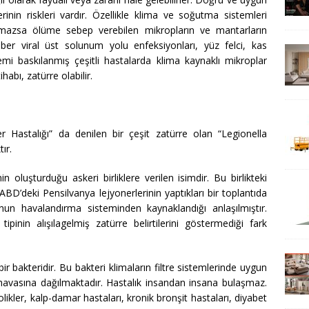
inin riskleri vardır. Özellikle klima ve soğutma sistemleri
lmazsa ölüme sebep verebilen mikropların ve mantarların
er viral üst solunum yolu enfeksiyonları, yüz felci, kas
istemi baskılanmış çeşitli hastalarda klima kaynaklı mikroplar
ihabı, zatürre olabilir.
er Hastalığı” da denilen bir çeşit zatürre olan “Legionella
ır.
n oluşturduğu askeri birliklere verilen isimdir. Bu birlikteki
 ABD’deki Pensilvanya lejyonerlerinin yaptıkları bir toplantıda
un havalandırma sisteminden kaynaklandığı anlaşılmıştır.
tipinin alışılagelmiş zatürre belirtilerini göstermediği fark
r bakteridir. Bu bakteri klimaların filtre sistemlerinde uygun
vasına dağılmaktadır. Hastalık insandan insana bulaşmaz.
kolikler, kalp-damar hastaları, kronik bronşit hastaları, diyabet