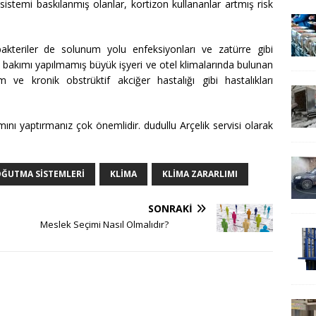
k sistemi baskılanmış olanlar, kortizon kullananlar artmış risk
akteriler de solunum yolu enfeksiyonları ve zatürre gibi
kle bakımı yapılmamış büyük işyeri ve otel klimalarında bulunan
ım ve kronik obstrüktif akciğer hastalığı gibi hastalıkları
ını yaptırmanız çok önemlidir. dudullu Arçelik servisi olarak
OĞUTMA SISTEMLERI
KLIMA
KLIMA ZARARLIMI
SONRAKI
Meslek Seçimi Nasıl Olmalıdır?