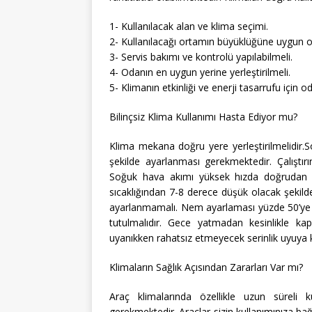
1- Kullanılacak alan ve klima seçimi.
2- Kullanılacağı ortamın büyüklüğüne uygun o
3- Servis bakımı ve kontrolü yapılabilmeli.
4- Odanın en uygun yerine yerleştirilmeli.
5- Klimanın etkinliği ve enerji tasarrufu için o
Bilinçsiz Klima Kullanımı Hasta Ediyor mu?
Klima mekana doğru yere yerleştirilmelidir
şekilde ayarlanması gerekmektedir. Çalıştırı
Soğuk hava akımı yüksek hızda doğrudan v
sıcaklığından 7-8 derece düşük olacak şekild
ayarlanmamalı. Nem ayarlaması yüzde 50’ye ay
tutulmalıdır. Gece yatmadan kesinlikle kap
uyanıkken rahatsız etmeyecek serinlik uyuya k
Klimaların Sağlık Açısından Zararları Var mı?
Araç klimalarında özellikle uzun süreli
gerekmektedir. Araçlar sizin kullanımınıza bağl