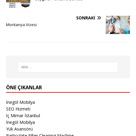
SONRAKI
Moritanya Vizesi
ÖNE ÇIKANLAR
İnegöl Mobilya
SEO Hizmeti
İç Mimar İstanbul
İnegöl Mobilya
Yük Asansörü
Particulate Filter Cleaning Machine