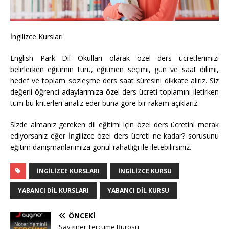
İngilizce Kursları
English Park Dil Okulları olarak özel ders ücretlerimizi
belirlerken eğitimin türü, eğitmen seçimi, gün ve saat dilimi,
hedef ve toplam sözleşme ders saat süresini dikkate alırız. Siz
değerli öğrenci adaylarımıza özel ders ücreti toplamını iletirken
tüm bu kriterleri analiz eder buna göre bir rakam açıklarız.
Sizde almanız gereken dil eğitimi için özel ders ücretini merak
ediyorsanız eğer İngilizce özel ders ücreti ne kadar? sorusunu
eğitim danışmanlarımıza gönül rahatlığı ile iletebilirsiniz.
İNGILIZCE KURSLARI
INGILIZCE KURSU
YABANCI DIL KURSLARI
YABANCI DIL KURSU
ÖNCEKI
Saygıner Tercüme Bürosu