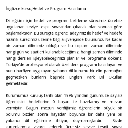
İngilizce kursu;Hedef ve Program Hazırlama
Dil eğitimi için hedef ve program belirleme sürecimiz ücretsiz
uygulanan seviye tespit sınavından çıkacak olan sonuca göre
başlamaktadır. Bu süreçte öğrenci adayımız ile hedef ve hedefe
hazırlık sürecimiz üzerine bilgi alışverişinde bulunuruz. Ne kadar
bir zaman dilimimiz olduğu ve bu toplam zaman diliminde
hangi gün ve saatleri kullanabileceğimiz, hangi zaman diliminde
hangi dersleri işleyebileceğimizi planlar ve programa dökeriz.
Türkiye’de profesyonel olarak özel ders programı hazırlayan ve
bunu harfiyen uygulayan yabancı dil kurumu bir elin parmağını
geçmezken bunların başında English Park Dil Okulları
gelmektedir.
Kurumumuz kuruluş tarihi olan 1996 yılından günümüze sayısız
öğrencisini hedeflerine 0 başarı ile hazırlamış ve mezun
vermiştir. Bugün mezun verdiğimiz öğrencilerin büyük bir
bölümü bizden sonra hayatları boyunca bir daha yeni bir
yabancı dil eğitimine ihtiyaç duymamışlardır. Sizde
kurumlarımızı ziyaret ederek ücretsiz seviye tespit sınavı