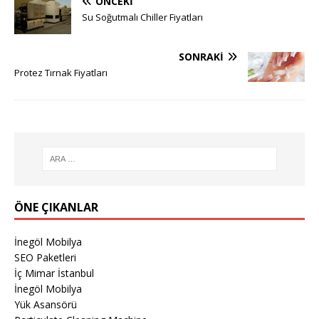
ÖNCEKI
Su Soğutmalı Chiller Fiyatları
SONRAKI
Protez Tırnak Fiyatları
ÖNE ÇIKANLAR
İnegöl Mobilya
SEO Paketleri
İç Mimar İstanbul
İnegöl Mobilya
Yük Asansörü