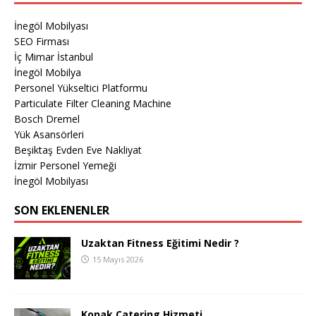
İnegöl Mobilyası
SEO Firması
İç Mimar İstanbul
İnegöl Mobilya
Personel Yükseltici Platformu
Particulate Filter Cleaning Machine
Bosch Dremel
Yük Asansörleri
Beşiktaş Evden Eve Nakliyat
İzmir Personel Yemeği
İnegöl Mobilyası
SON EKLENENLER
Uzaktan Fitness Eğitimi Nedir ?
15 Mayıs 2026
Konak Catering Hizmeti