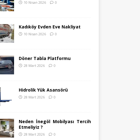
10 Nisan 2026
0
Kadıköy Evden Eve Nakliyat
10 Nisan 2026
0
Döner Tabla Platformu
28 Mart 2026
0
Hidrolik Yük Asansörü
28 Mart 2026
0
Neden İnegöl Mobilyası Tercih
Etmeliyiz ?
28 Mart 2026
0