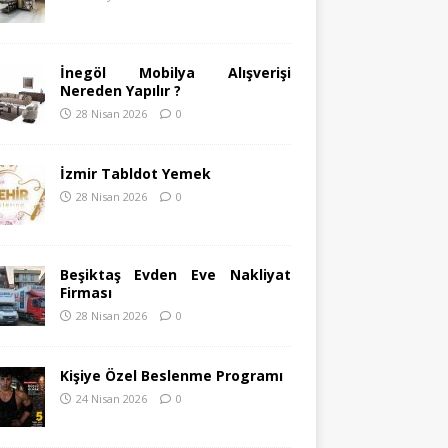
İnegöl Mobilya Alışverişi
Nereden Yapılır ?
28 Nisan 2026
0
İzmir Tabldot Yemek
28 Nisan 2026
0
Beşiktaş Evden Eve Nakliyat
Firması
28 Nisan 2026
0
Kişiye Özel Beslenme Programı
24 Nisan 2026
0