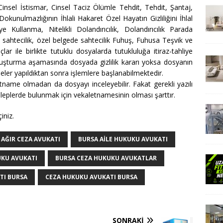
Cinsel İstismar, Cinsel Taciz Ölümle Tehdit, Tehdit, Şantaj,
kunulmazlığının İhlali Hakaret Özel Hayatın Gizliliğini İhlal
llanma, Nitelikli Dolandırıcılık, Dolandırıcılık Parada
 sahtecilik, özel belgede sahtecilik Fuhuş, Fuhusa Teşvik ve
ar ile birlikte tutuklu dosyalarda tutukluluğa itiraz-tahliye
oruşturma aşamasında dosyada gizlilik kararı yoksa dosyanın
eler yapıldıktan sonra işlemlere başlanabilmektedir.
name olmadan da dosyayı inceleyebilir. Fakat gerekli yazılı
aleplerde bulunmak için vekaletnamesinin olması şarttır.
iniz.
 AĞIR CEZA AVUKATI
BURSA AILE HUKUKU AVUKATI
UKU AVUKATI
BURSA CEZA HUKUKU AVUKATLAR
TI BURSA
CEZA HUKUKU AVUKATI BURSA
SONRAKI