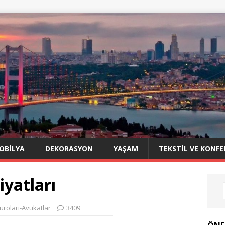
OBILYA
DEKORASYON
YAŞAM
TEKSTIL VE KONFE
iyatları
roları-Avukatlar
3409