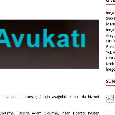
ÖNE
İnegö
SEO H
İç M
İnegö
Araç
DPF 
Bosch
Yük A
Üsküd
İzmir
İnegö
SON
avalarında branşlaştığı için aşağıdaki konularda hizmet
Öldürme, Taksirle Adam Öldürme, İnsan Ticareti, Kasten