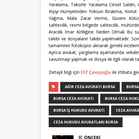
Yaralama, Taksirle Yaralama Cinsel Saldırı, 
Kişiyi Hürriyetinden Yoksun Bırakma, Konut Do
Yağma, Mala Zarar Verme, Güveni Kötüye Ku
sahtecilik, resmi belgede sahtecilik, mühürde
Aracılık İmar Kirliliğine Neden Olmak Bu suçl
talebi ve dosyaların takibi yapılmaktadır. S
tamamının fotokopisi alınarak gerekli incelem
Ayrıca avukat, yargılama aşamasında vekalet
savunmayı yapmak ve dosya ile ilgili olarak t
Detaylı bilgi için
Elif Çavuşoğlu
ile irtibata geç
AĞIR CEZA AVUKATI BURSA
BURSA
BURSA CEZA AVUKATI
BURSA CEZA HUK
BURSA İŞ HUKUKU AVUKATI
CEZA AVUKA
CEZA HUKUKU AVUKATLARI BURSA
ÖNCEKI