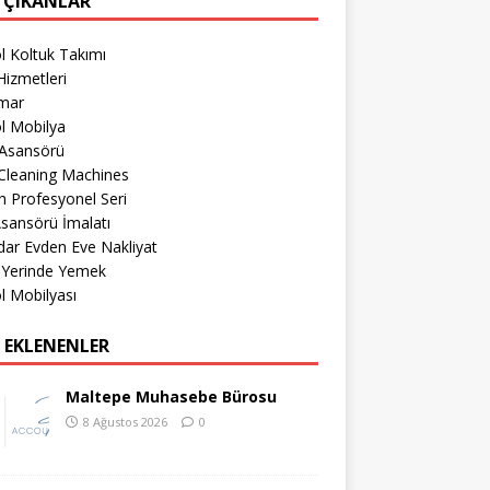
 ÇIKANLAR
l Koltuk Takımı
izmetleri
imar
l Mobilya
 Asansörü
Cleaning Machines
 Profesyonel Seri
sansörü İmalatı
ar Evden Eve Nakliyat
 Yerinde Yemek
l Mobilyası
 EKLENENLER
Maltepe Muhasebe Bürosu
8 Ağustos 2026
0