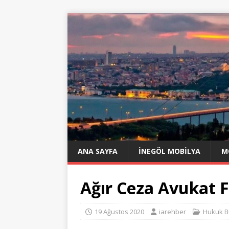
ANA SAYFA
İNEGÖL MOBILYA
M
Ağır Ceza Avukat F
19 Ağustos 2020
iarehber
Hukuk Bü