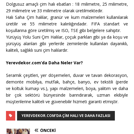
Dolgusuz amaçlı çim halı ebatları : 18 milimetre, 25 milimetre,
29 milimetre ve 33 milimetre olarak üretilmektedir.
Halı Saha Çim halılar, granür ve kum malzemeleri kullanılarak
üretilir ve 55 milimetre kalınlığındadır. FIFA standart ve
koşullarına göre üretilmiş ve ISO, TSE gibi belgelere sahiptir.
Yürüyüş Yolu Suni Çim Halılar, çoçuk parkları gibi ya da koşu ve
yürüyüş alanları gibi yerlerde zeminlerde kullanılan dayanıklı,
kaliteli, sağlıklı suni çim halılardır.
Yerevdekor.com’da Daha Neler Var?
Seramik çeşitleri, yer döşemeleri, duvar ve tavan dekorasyon,
demonte mobilya, mutfak, bahçe, banyo, ev tekstili (perde
ve koltuk kumaşı vs.), yapı malzemeleri, boya, yalıtım ve daha
bir çok sektörü bünyesinde barındırarak, uzman ekibiyle
müşterilerine kaliteli ve güvenebilir hizmeti garanti etmiştir.
YEREVDEKOR.COM’DA ÇIM HALI VE DAHA FAZLASI
ÖNCEKI