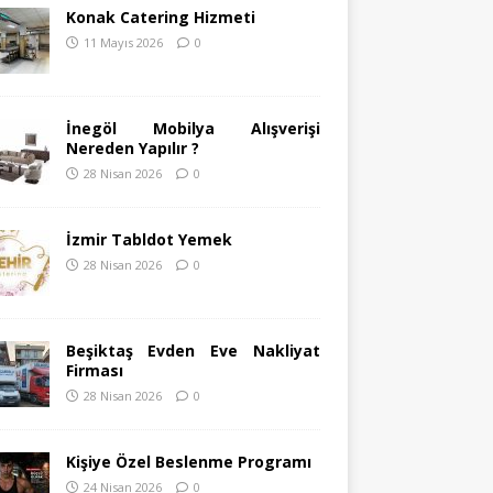
Konak Catering Hizmeti
11 Mayıs 2026
0
İnegöl Mobilya Alışverişi
Nereden Yapılır ?
28 Nisan 2026
0
İzmir Tabldot Yemek
28 Nisan 2026
0
Beşiktaş Evden Eve Nakliyat
Firması
28 Nisan 2026
0
Kişiye Özel Beslenme Programı
24 Nisan 2026
0