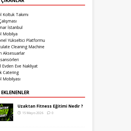
 ÇIKANLAR
l Koltuk Takımı
Çalışması
mar İstanbul
l Mobilya
nel Yükseltici Platformu
culate Cleaning Machine
h Aksesuarlar
sansörleri
l Evden Eve Nakliyat
k Catering
l Mobilyası
 EKLENENLER
Uzaktan Fitness Eğitimi Nedir ?
15 Mayıs 2026
0