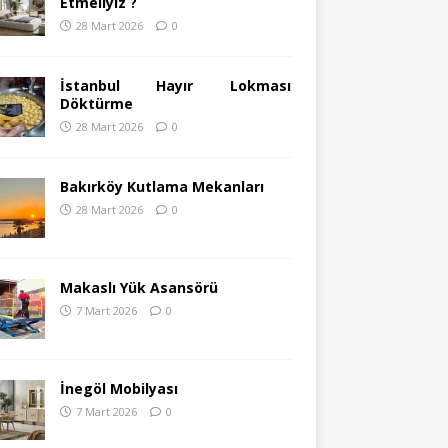
Etmeliyiz ?
28 Mart 2026
0
İstanbul Hayır Lokması
Döktürme
28 Mart 2026
0
Bakırköy Kutlama Mekanları
28 Mart 2026
0
Makaslı Yük Asansörü
7 Mart 2026
0
İnegöl Mobilyası
7 Mart 2026
0