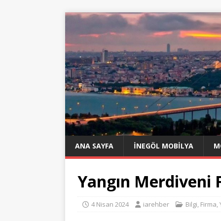
ANA SAYFA
İNEGÖL MOBILYA
M
Yangın Merdiveni F
4 Nisan 2024
iarehber
Bilgi
,
Firma
,