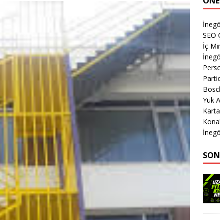
ÖNE
İnegö
SEO 
İç Mi
İnegö
Perso
Parti
Bosc
Yük A
Karta
Kona
İnegö
SON