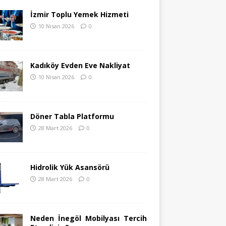
İzmir Toplu Yemek Hizmeti
10 Nisan 2026
0
Kadıköy Evden Eve Nakliyat
10 Nisan 2026
0
Döner Tabla Platformu
28 Mart 2026
0
Hidrolik Yük Asansörü
28 Mart 2026
0
Neden İnegöl Mobilyası Tercih