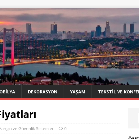
OBILYA
DEKORASYON
YAŞAM
TEKSTIL VE KONFE
iyatları
Yangın ve Güvenlik Sistemleri
0