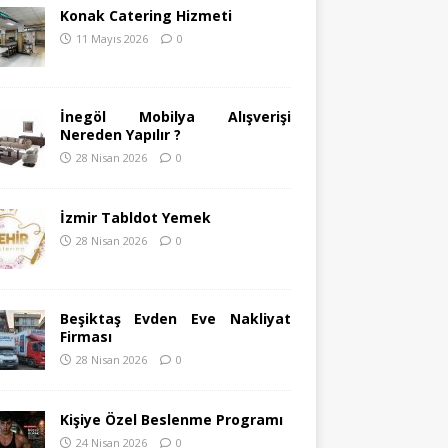
Konak Catering Hizmeti
11 Mayıs 2026
0
İnegöl Mobilya Alışverişi
Nereden Yapılır ?
28 Nisan 2026
0
İzmir Tabldot Yemek
28 Nisan 2026
0
Beşiktaş Evden Eve Nakliyat
Firması
28 Nisan 2026
0
Kişiye Özel Beslenme Programı
24 Nisan 2026
0