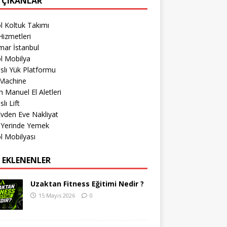
 ÇIKANLAR
l Koltuk Takımı
izmetleri
mar İstanbul
l Mobilya
lı Yük Platformu
Machine
 Manuel El Aletleri
lı Lift
 Evden Eve Nakliyat
 Yerinde Yemek
l Mobilyası
 EKLENENLER
Uzaktan Fitness Eğitimi Nedir ?
15 Mayıs 2026
0