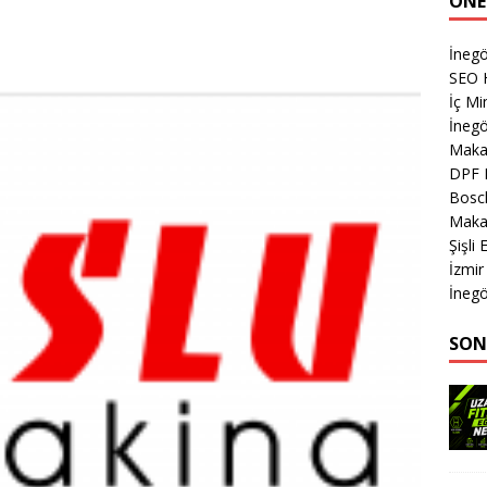
ÖNE
İnegö
SEO H
İç Mi
İnegö
Makas
DPF 
Bosch
Makas
Şişli
İzmir
İnegö
SON