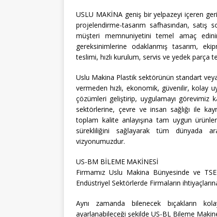
USLU MAKİNA geniş bir yelpazeyi içeren geri 
projelendirme-tasarım safhasından, satış so
müşteri memnuniyetini temel amaç edinir.
gereksinimlerine odaklanmış tasarım, ekipm
teslimi, hızlı kurulum, servis ve yedek parça 
Uslu Makina Plastik sektörünün standart veya
vermeden hızlı, ekonomik, güvenilir, kolay uy
çözümleri geliştirip, uygulamayı görevimiz 
sektörlerine, çevre ve insan sağlığı ile ka
toplam kalite anlayışına tam uygun ürünler
sürekliliğini sağlayarak tüm dünyada a
vizyonumuzdur.
US-BM BİLEME MAKİNESİ
Firmamız Uslu Makina Bünyesinde ve TSE st
Endüstriyel Sektörlerde Firmaların ihtiyaçları
Aynı zamanda bilenecek bıçakların kolay
ayarlanabileceği şekilde US-BL Bileme Makines