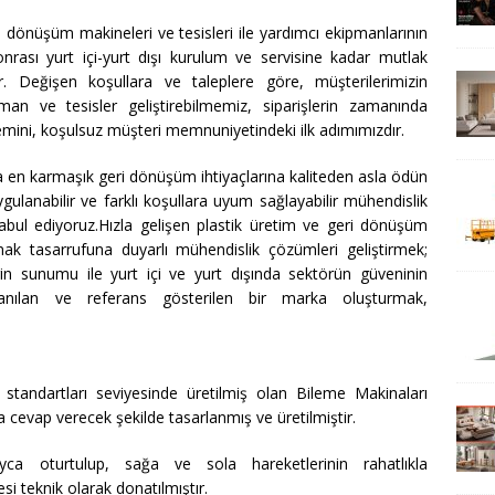
dönüşüm makineleri ve tesisleri ile yardımcı ekipmanlarının
nrası yurt içi-yurt dışı kurulum ve servisine kadar mutlak
 Değişen koşullara ve taleplere göre, müşterilerimizin
an ve tesisler geliştirebilmemiz, siparişlerin zamanında
temini, koşulsuz müşteri memnuniyetindeki ilk adımımızdır.
 en karmaşık geri dönüşüm ihtiyaçlarına kaliteden asla ödün
gulanabilir ve farklı koşullara uyum sağlayabilir mühendislik
kabul ediyoruz.Hızla gelişen plastik üretim ve geri dönüşüm
ynak tasarrufuna duyarlı mühendislik çözümleri geliştirmek;
in sunumu ile yurt içi ve yurt dışında sektörün güveninin
ranılan ve referans gösterilen bir marka oluşturmak,
andartları seviyesinde üretilmiş olan Bileme Makinaları
na cevap verecek şekilde tasarlanmış ve üretilmiştir.
ca oturtulup, sağa ve sola hareketlerinin rahatlıkla
i teknik olarak donatılmıştır.