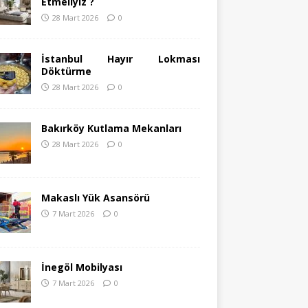
Etmeliyiz ?
28 Mart 2026
0
İstanbul Hayır Lokması
Döktürme
28 Mart 2026
0
Bakırköy Kutlama Mekanları
28 Mart 2026
0
Makaslı Yük Asansörü
7 Mart 2026
0
İnegöl Mobilyası
7 Mart 2026
0