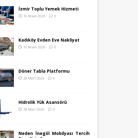
İzmir Toplu Yemek Hizmeti
10 Nisan 2026
0
Kadıköy Evden Eve Nakliyat
10 Nisan 2026
0
Döner Tabla Platformu
28 Mart 2026
0
Hidrolik Yük Asansörü
28 Mart 2026
0
Neden İnegöl Mobilyası Tercih