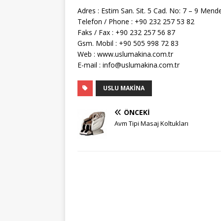
Adres : Estim San. Sit. 5 Cad. No: 7 – 9 Mend
Telefon / Phone : +90 232 257 53 82
Faks / Fax : +90 232 257 56 87
Gsm. Mobil : +90 505 998 72 83
Web : www.uslumakina.com.tr
E-mail : info@uslumakina.com.tr
USLU MAKINA
ÖNCEKI
Avm Tipi Masaj Koltukları