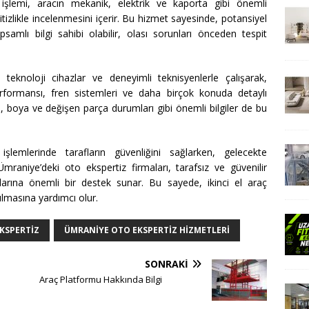
iz işlemi, aracın mekanik, elektrik ve kaporta gibi önemli
itizlikle incelenmesini içerir. Bu hizmet sayesinde, potansiyel
amlı bilgi sahibi olabilir, olası sorunları önceden tespit
 teknoloji cihazlar ve deneyimli teknisyenlerle çalışarak,
rformansı, fren sistemleri ve daha birçok konuda detaylı
i, boya ve değişen parça durumları gibi önemli bilgiler de bu
şlemlerinde tarafların güvenliğini sağlarken, gelecekte
raniye’deki oto ekspertiz firmaları, tarafsız ve güvenilir
cılarına önemli bir destek sunar. Bu sayede, ikinci el araç
ılmasına yardımcı olur.
KSPERTIZ
ÜMRANIYE OTO EKSPERTIZ HIZMETLERI
SONRAKI
Araç Platformu Hakkında Bilgi