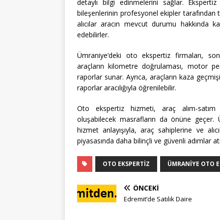
detaylı bilgi edinmelerini sağlar. Ekspert
bileşenlerinin profesyonel ekipler tarafından t
alıcılar aracın mevcut durumu hakkında kaps
edebilirler.
Ümraniye’deki oto ekspertiz firmaları, son
araçların kilometre doğrulaması, motor pe
raporlar sunar. Ayrıca, araçların kaza geçmiş
raporlar aracılığıyla öğrenilebilir.
Oto ekspertiz hizmeti, araç alım-satım i
oluşabilecek masrafların da önüne geçer. Üm
hizmet anlayışıyla, araç sahiplerine ve alı
piyasasında daha bilinçli ve güvenli adımlar at
OTO EKSPERTIZ
ÜMRANIYE OTO E
ÖNCEKI
Edremit’de Satılık Daire