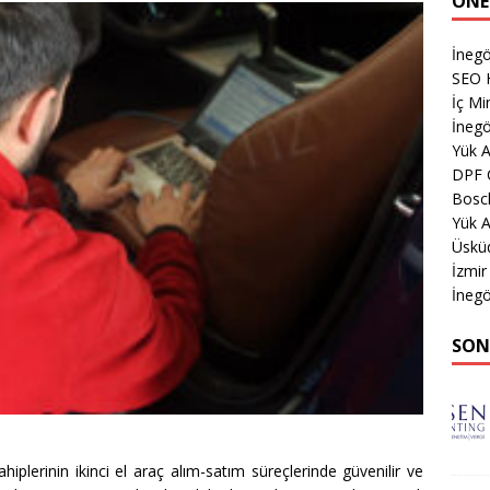
ÖNE
İnegö
SEO H
İç Mi
İnegö
Yük 
DPF 
Bosc
Yük A
Üsküd
İzmir
İnegö
SON
hiplerinin ikinci el araç alım-satım süreçlerinde güvenilir ve