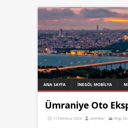
ANA SAYFA
İNEGÖL MOBILYA
M
Ümraniye Oto Eksp
11 Temmuz 2024
iarehber
Bilgi
,
Ek