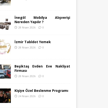
İnegöl Mobilya Alışverişi
Nereden Yapılır ?
28 Nisan 2026
0
İzmir Tabldot Yemek
28 Nisan 2026
0
Beşiktaş Evden Eve Nakliyat
Firması
28 Nisan 2026
0
Kişiye Özel Beslenme Programı
24 Nisan 2026
0