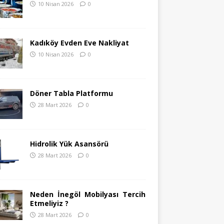
10 Nisan 2026
0
Kadıköy Evden Eve Nakliyat
10 Nisan 2026
0
Döner Tabla Platformu
28 Mart 2026
0
Hidrolik Yük Asansörü
28 Mart 2026
0
Neden İnegöl Mobilyası Tercih
Etmeliyiz ?
28 Mart 2026
0