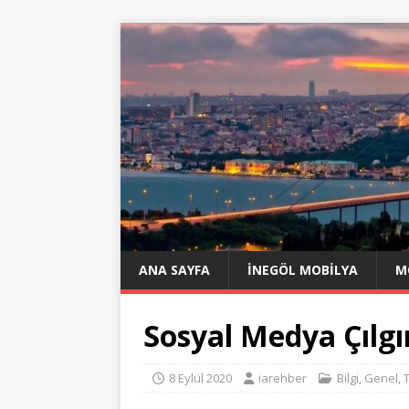
ANA SAYFA
İNEGÖL MOBILYA
M
Sosyal Medya Çılgın
8 Eylül 2020
iarehber
Bilgi
,
Genel
,