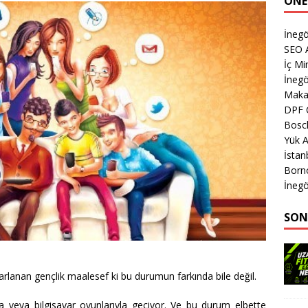
ÖNE
İnegö
SEO A
İç Mi
İnegö
Makas
DPF 
Bosch
Yük A
İsta
Born
İnegö
SON
rlanan gençlik maalesef ki bu durumun farkında bile değil.
yla veya bilgisayar oyunlarıyla geçiyor. Ve bu durum elbette