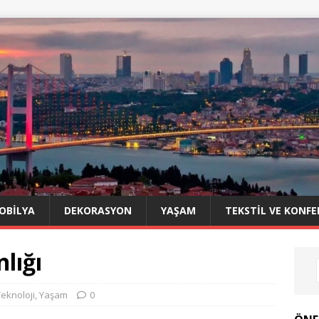
OBILYA
DEKORASYON
YAŞAM
TEKSTIL VE KONFE
lığı
Teknoloji
,
Yaşam
0