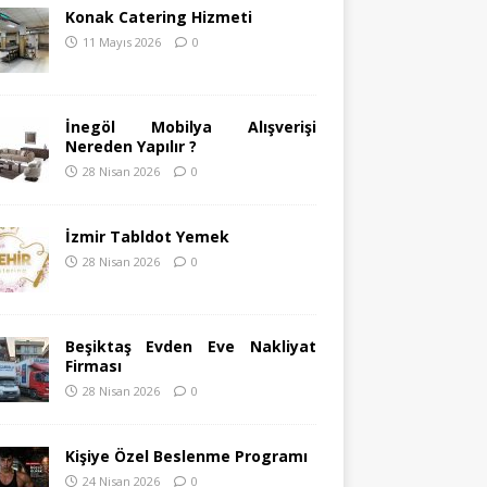
Konak Catering Hizmeti
11 Mayıs 2026
0
İnegöl Mobilya Alışverişi
Nereden Yapılır ?
28 Nisan 2026
0
İzmir Tabldot Yemek
28 Nisan 2026
0
Beşiktaş Evden Eve Nakliyat
Firması
28 Nisan 2026
0
Kişiye Özel Beslenme Programı
24 Nisan 2026
0