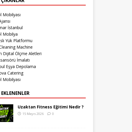
 ÇIKANLAR
l Mobilyası
jansı
mar İstanbul
l Mobilya
lı Yük Platformu
Cleaning Machine
 Dijital Ölçme Aletleri
sansörü İmalatı
nbul Eşya Depolama
ova Catering
l Mobilyası
 EKLENENLER
Uzaktan Fitness Eğitimi Nedir ?
15 Mayıs 2026
0