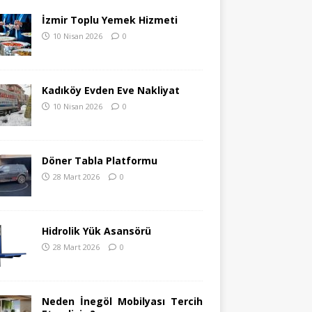
İzmir Toplu Yemek Hizmeti
10 Nisan 2026
0
Kadıköy Evden Eve Nakliyat
10 Nisan 2026
0
Döner Tabla Platformu
28 Mart 2026
0
Hidrolik Yük Asansörü
28 Mart 2026
0
Neden İnegöl Mobilyası Tercih