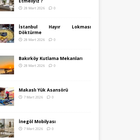
Etmeliyiz ?
28 Mart 2026
0
İstanbul Hayır Lokması
Döktürme
28 Mart 2026
0
Bakırköy Kutlama Mekanları
28 Mart 2026
0
Makaslı Yük Asansörü
7 Mart 2026
0
İnegöl Mobilyası
7 Mart 2026
0