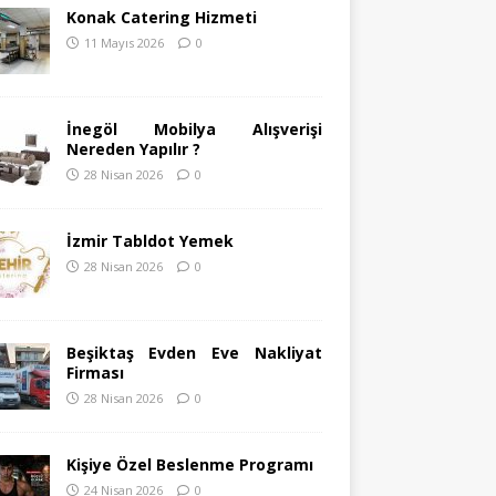
Konak Catering Hizmeti
11 Mayıs 2026
0
İnegöl Mobilya Alışverişi
Nereden Yapılır ?
28 Nisan 2026
0
İzmir Tabldot Yemek
28 Nisan 2026
0
Beşiktaş Evden Eve Nakliyat
Firması
28 Nisan 2026
0
Kişiye Özel Beslenme Programı
24 Nisan 2026
0