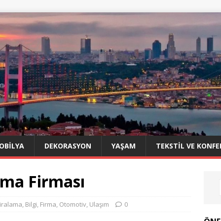
OBILYA
DEKORASYON
YAŞAM
TEKSTIL VE KONFE
ama Firması
iralama
,
Bilgi
,
Firma
,
Otomotiv
,
Ulaşım
0