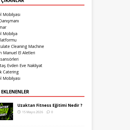
 ÇIKANLAR
l Mobilyası
Danışmanı
imar
l Mobilya
Platformu
culate Cleaning Machine
 Manuel El Aletleri
sansörleri
taş Evden Eve Nakliyat
k Catering
l Mobilyası
 EKLENENLER
Uzaktan Fitness Eğitimi Nedir ?
15 Mayıs 2026
0