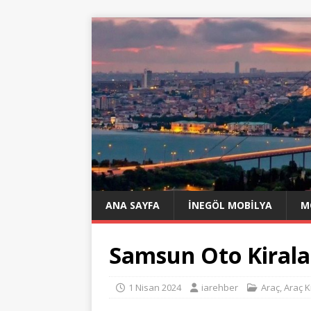
ANA SAYFA
İNEGÖL MOBILYA
M
Samsun Oto Kiral
1 Nisan 2024
iarehber
Araç
,
Araç K