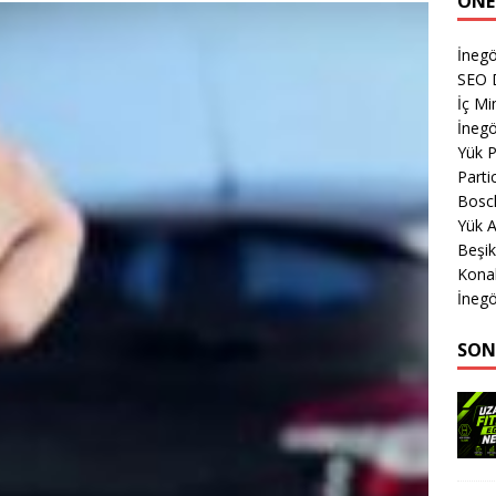
ÖNE
İnegö
SEO 
İç M
İnegö
Yük 
Parti
Bosch
Yük A
Beşik
Kona
İnegö
SON