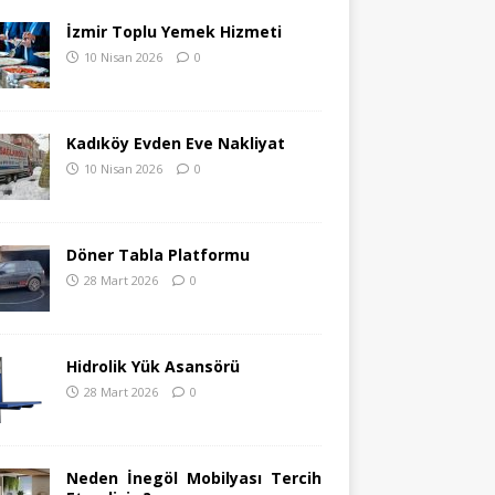
İzmir Toplu Yemek Hizmeti
10 Nisan 2026
0
Kadıköy Evden Eve Nakliyat
10 Nisan 2026
0
Döner Tabla Platformu
28 Mart 2026
0
Hidrolik Yük Asansörü
28 Mart 2026
0
Neden İnegöl Mobilyası Tercih