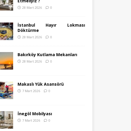
Etmeliyiz ?
28 Mart 2026
0
İstanbul Hayır Lokması
Döktürme
28 Mart 2026
0
Bakırköy Kutlama Mekanları
28 Mart 2026
0
Makaslı Yük Asansörü
7 Mart 2026
0
İnegöl Mobilyası
7 Mart 2026
0