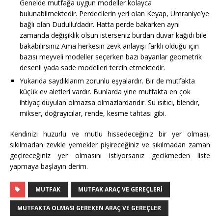
Genelde mutfağa uygun modeller kolayca
bulunabilmektedir. Perdecilerin yeri olan Keyap, Ümraniye’ye
bağlı olan Dudullu’dadır. Hatta perde bakarken aynı
zamanda değişiklik olsun isterseniz burdan duvar kağıdı bile
bakabilirsiniz Ama herkesin zevk anlayışı farklı olduğu için
bazısı meyveli modeller seçerken bazı bayanlar geometrik
desenli yada sade modelleri tercih etmektedir.
Yukarıda saydıklarım zorunlu eşyalardır. Bir de mutfakta
küçük ev aletleri vardır. Bunlarda yine mutfakta en çok
ihtiyaç duyulan olmazsa olmazlardandır. Su ısıtıcı, blendır,
mikser, doğrayıcılar, rende, kesme tahtası gibi.
Kendinizi huzurlu ve mutlu hissedeceğiniz bir yer olması,
sıkılmadan zevkle yemekler pişireceğiniz ve sıkılmadan zaman
geçireceğiniz yer olmasını istiyorsanız gecikmeden liste
yapmaya başlayın derim.
MUTFAK
MUTFAK ARAÇ VE GEREÇLERI
MUTFAKTA OLMASI GEREKEN ARAÇ VE GEREÇLER