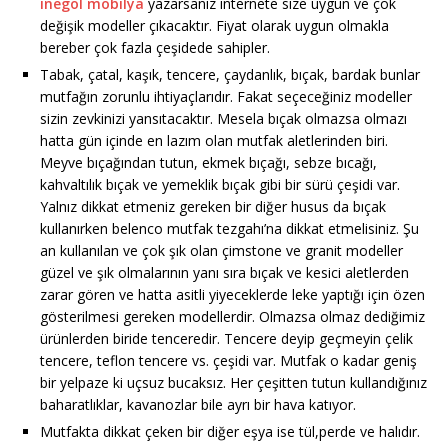
inegöl mobilya
yazarsanız internete size uygun ve çok
değişik modeller çıkacaktır. Fiyat olarak uygun olmakla
bereber çok fazla çeşidede sahipler.
Tabak, çatal, kaşık, tencere, çaydanlık, bıçak, bardak bunlar
mutfağın zorunlu ihtiyaçlarıdır. Fakat seçeceğiniz modeller
sizin zevkinizi yansıtacaktır. Mesela bıçak olmazsa olmazı
hatta gün içinde en lazım olan mutfak aletlerinden biri.
Meyve bıçağından tutun, ekmek bıçağı, sebze bıcağı,
kahvaltılık bıçak ve yemeklik bıçak gibi bir sürü çeşidi var.
Yalnız dikkat etmeniz gereken bir diğer husus da bıçak
kullanırken belenco mutfak tezgahı’na dikkat etmelisiniz. Şu
an kullanılan ve çok şık olan çimstone ve granit modeller
güzel ve şık olmalarının yanı sıra bıçak ve kesici aletlerden
zarar gören ve hatta asitli yiyeceklerde leke yaptığı için özen
gösterilmesi gereken modellerdir. Olmazsa olmaz dediğimiz
ürünlerden biride tenceredir. Tencere deyip geçmeyin çelik
tencere, teflon tencere vs. çeşidi var. Mutfak o kadar geniş
bir yelpaze ki uçsuz bucaksız. Her çeşitten tutun kullandığınız
baharatlıklar, kavanozlar bile ayrı bir hava katıyor.
Mutfakta dikkat çeken bir diğer eşya ise tül,perde ve halıdır.