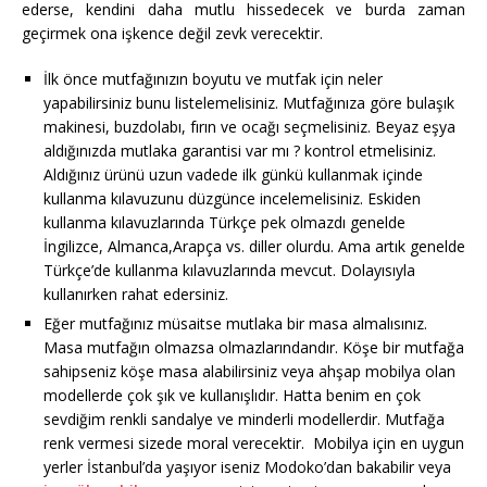
ederse, kendini daha mutlu hissedecek ve burda zaman
geçirmek ona işkence değil zevk verecektir.
İlk önce mutfağınızın boyutu ve mutfak için neler
yapabilirsiniz bunu listelemelisiniz. Mutfağınıza göre bulaşık
makinesi, buzdolabı, fırın ve ocağı seçmelisiniz. Beyaz eşya
aldığınızda mutlaka garantisi var mı ? kontrol etmelisiniz.
Aldığınız ürünü uzun vadede ilk günkü kullanmak içinde
kullanma kılavuzunu düzgünce incelemelisiniz. Eskiden
kullanma kılavuzlarında Türkçe pek olmazdı genelde
İngilizce, Almanca,Arapça vs. diller olurdu. Ama artık genelde
Türkçe’de kullanma kılavuzlarında mevcut. Dolayısıyla
kullanırken rahat edersiniz.
Eğer mutfağınız müsaitse mutlaka bir masa almalısınız.
Masa mutfağın olmazsa olmazlarındandır. Köşe bir mutfağa
sahipseniz köşe masa alabilirsiniz veya ahşap mobilya olan
modellerde çok şık ve kullanışlıdır. Hatta benim en çok
sevdiğim renkli sandalye ve minderli modellerdir. Mutfağa
renk vermesi sizede moral verecektir. Mobilya için en uygun
yerler İstanbul’da yaşıyor iseniz Modoko’dan bakabilir veya