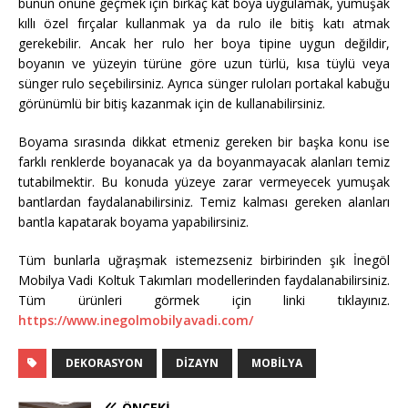
bunun önüne geçmek için birkaç kat boya uygulamak, yumuşak
kıllı özel fırçalar kullanmak ya da rulo ile bitiş katı atmak
gerekebilir. Ancak her rulo her boya tipine uygun değildir,
boyanın ve yüzeyin türüne göre uzun türlü, kısa tüylü veya
sünger rulo seçebilirsiniz. Ayrıca sünger ruloları portakal kabuğu
görünümlü bir bitiş kazanmak için de kullanabilirsiniz.
Boyama sırasında dikkat etmeniz gereken bir başka konu ise
farklı renklerde boyanacak ya da boyanmayacak alanları temiz
tutabilmektir. Bu konuda yüzeye zarar vermeyecek yumuşak
bantlardan faydalanabilirsiniz. Temiz kalması gereken alanları
bantla kapatarak boyama yapabilirsiniz.
Tüm bunlarla uğraşmak istemezseniz birbirinden şık İnegöl
Mobilya Vadi Koltuk Takımları modellerinden faydalanabilirsiniz.
Tüm ürünleri görmek için linki tıklayınız.
https://www.inegolmobilyavadi.com/
DEKORASYON
DIZAYN
MOBILYA
ÖNCEKI