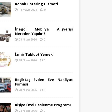
Konak Catering Hizmeti
11 Mayıs 2026
0
İnegöl Mobilya Alışverişi
Nereden Yapılır ?
28 Nisan 2026
0
İzmir Tabldot Yemek
28 Nisan 2026
0
Beşiktaş Evden Eve Nakliyat
Firması
28 Nisan 2026
0
Kişiye Özel Beslenme Programı
24 Nisan 2026
0