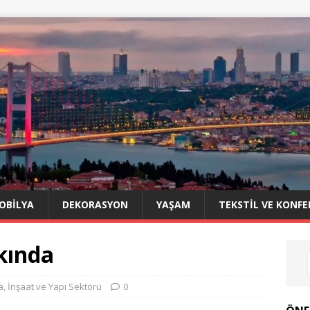
OBILYA
DEKORASYON
YAŞAM
TEKSTIL VE KONFE
kında
a
,
İnşaat ve Yapı Sektörü
0