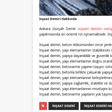
İnşaat Demiri Hakkında
Ankara Gürşah Demir
inşaat demiri satış
yapılmasında en önemli rol oynamaktadır. İnşa
İnşaat demiri, beton dökümünden önce yerleştir
İnşaat demiri, yapı elemanlarının stabilitesini s
İnşaat demiri, yapıya dayanıklılık ve güvenlik k
İnşaat demiri, yapı elemanlarının doğru orand
İnşaat demiri, betonarme yapının taşıyıcı sist
İnşaat demiri, betonla birlikte çalışarak yapıya 
İnşaat demiri, yapı elemanlarının birleştirilmes
İnşaat demiri, yapıya sağlamlık, stabilite ve day
İnşaat demiri, yapı elemanlarının montajını kola
İnşaat demiri, betonarme yapıların yük taşıma 
INŞAAT DEMIRI
İNŞAAT DEMIRI H