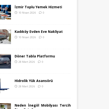
İzmir Toplu Yemek Hizmeti
10 Nisan 2026
0
Kadıköy Evden Eve Nakliyat
10 Nisan 2026
0
Döner Tabla Platformu
28 Mart 2026
0
Hidrolik Yük Asansörü
28 Mart 2026
0
Neden İnegöl Mobilyası Tercih