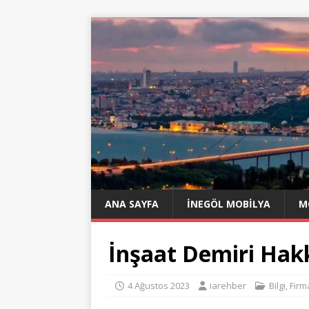
ANA SAYFA
İNEGÖL MOBILYA
M
İnşaat Demiri Hak
4 Ağustos 2023
iarehber
Bilgi
,
Firm