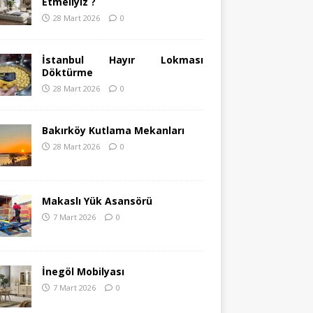
Etmeliyiz ?
28 Mart 2026
0
İstanbul Hayır Lokması
Döktürme
28 Mart 2026
0
Bakırköy Kutlama Mekanları
28 Mart 2026
0
Makaslı Yük Asansörü
7 Mart 2026
0
İnegöl Mobilyası
7 Mart 2026
0