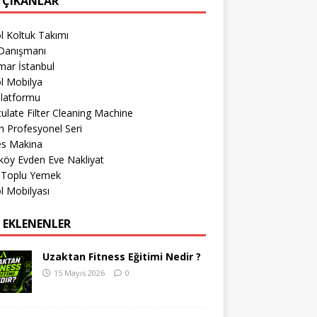
 ÇIKANLAR
l Koltuk Takımı
Danışmanı
mar İstanbul
l Mobilya
Platformu
culate Filter Cleaning Machine
 Profesyonel Seri
es Makina
köy Evden Eve Nakliyat
r Toplu Yemek
l Mobilyası
 EKLENENLER
Uzaktan Fitness Eğitimi Nedir ?
15 Mayıs 2026
0