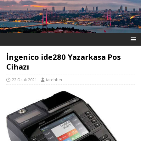
İngenico ide280 Yazarkasa Pos
Cihazı
22 Ocak 2021
iarehber