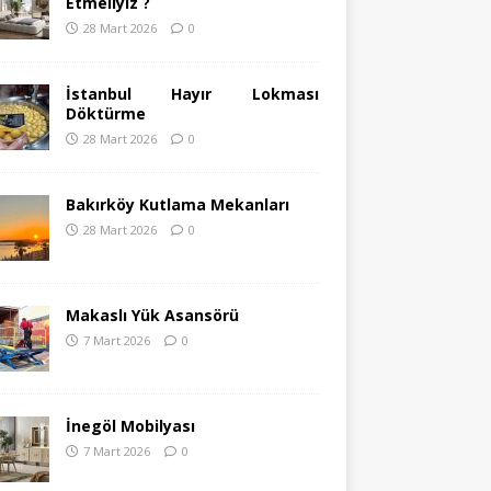
Etmeliyiz ?
28 Mart 2026
0
İstanbul Hayır Lokması
Döktürme
28 Mart 2026
0
Bakırköy Kutlama Mekanları
28 Mart 2026
0
Makaslı Yük Asansörü
7 Mart 2026
0
İnegöl Mobilyası
7 Mart 2026
0