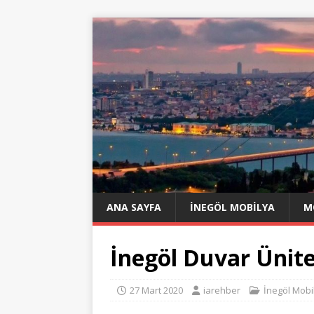
ANA SAYFA
İNEGÖL MOBILYA
M
İnegöl Duvar Ünites
27 Mart 2020
iarehber
İnegöl Mobi