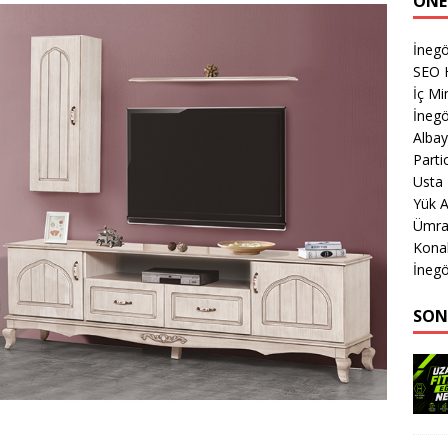
ÖNE
İnegö
SEO 
İç Mi
İnegö
Albay
Parti
Usta
Yük A
Ümran
Kona
İnegö
SON