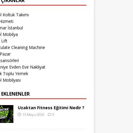
 ÇIKANLAR
l Koltuk Takımı
Hizmeti
mar İstanbul
l Mobilya
 Lift
culate Cleaning Machine
 Pazar
sansörleri
iye Evden Eve Nakliyat
k Toplu Yemek
l Mobilyası
 EKLENENLER
Uzaktan Fitness Eğitimi Nedir ?
15 Mayıs 2026
0