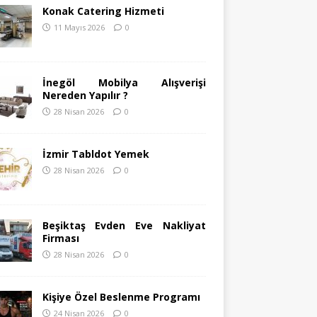
Konak Catering Hizmeti
11 Mayıs 2026
0
İnegöl Mobilya Alışverişi
Nereden Yapılır ?
28 Nisan 2026
0
İzmir Tabldot Yemek
28 Nisan 2026
0
Beşiktaş Evden Eve Nakliyat
Firması
28 Nisan 2026
0
Kişiye Özel Beslenme Programı
24 Nisan 2026
0