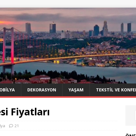
OBILYA
DEKORASYON
YAŞAM
TEKSTIL VE KONFE
i Fiyatları
lya
21