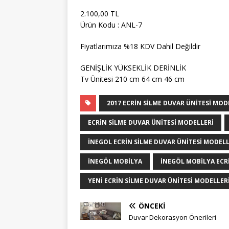
2.100,00 TL
Ürün Kodu : ANL-7
Fiyatlarımıza %18 KDV Dahil Değildir
GENİŞLİK YÜKSEKLİK DERİNLİK
Tv Ünitesi 210 cm 64 cm 46 cm
2017 ECRIN SILME DUVAR ÜNITESI MOD
ECRIN SILME DUVAR ÜNITESI MODELLERI
INEGOL ECRIN SILME DUVAR ÜNITESI MODELL
INEGÖL MOBILYA
INEGÖL MOBILYA ECRI
YENI ECRIN SILME DUVAR ÜNITESI MODELLER
ÖNCEKI
Duvar Dekorasyon Önerileri