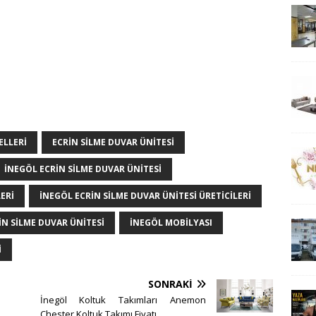
ELLERI
ECRIN SILME DUVAR ÜNITESI
INEGÖL ECRIN SILME DUVAR ÜNITESI
ERI
INEGÖL ECRIN SILME DUVAR ÜNITESI ÜRETICILERI
N SILME DUVAR ÜNITESI
INEGÖL MOBILYASI
I
SONRAKI
İnegöl Koltuk Takımları Anemon
Chester Koltuk Takımı Fiyatı