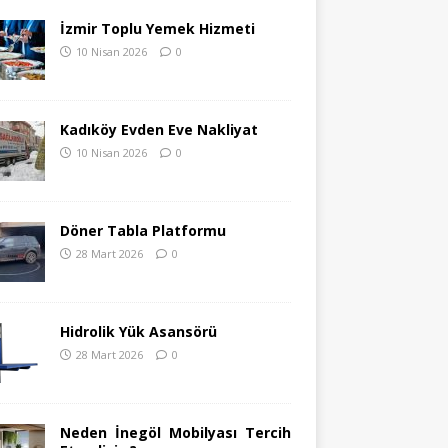
İzmir Toplu Yemek Hizmeti
10 Nisan 2026
0
Kadıköy Evden Eve Nakliyat
10 Nisan 2026
0
Döner Tabla Platformu
28 Mart 2026
0
Hidrolik Yük Asansörü
28 Mart 2026
0
Neden İnegöl Mobilyası Tercih