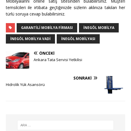
Mobilyalarını online satış sitesinden bulabilirsiniz. Müşteri
temsilcileri ile irtibata geçtiğinizde sizlerin aklınıza takılan her
türlü soruya cevap bulabilirsiniz.
GARANTILI MOBILYA FIRMASI
INEGÖL MOBILYA
INEGÖL MOBILYA VADI
INEGÖL MOBILYASI
ÖNCEKI
Ankara Tata Servisi Yetkilisi
SONRAKI
Hidrolik Yük Asansörü