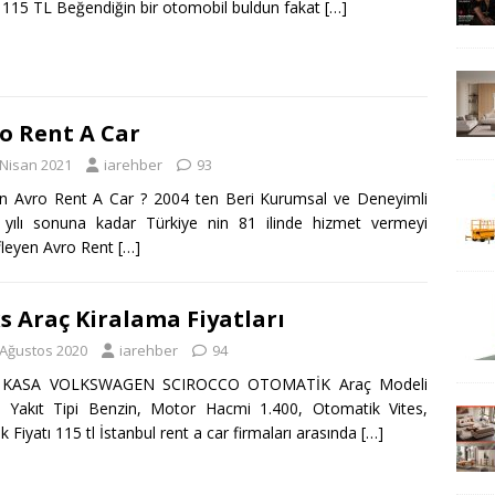
ı 115 TL Beğendiğin bir otomobil buldun fakat
[…]
o Rent A Car
 Nisan 2021
iarehber
93
 Avro Rent A Car ? 2004 ten Beri Kurumsal ve Deneyimli
yılı sonuna kadar Türkiye nin 81 ilinde hizmet vermeyi
leyen Avro Rent
[…]
s Araç Kiralama Fiyatları
 Ağustos 2020
iarehber
94
 KASA VOLKSWAGEN SCIROCCO OTOMATİK Araç Modeli
 Yakıt Tipi Benzin, Motor Hacmi 1.400, Otomatik Vites,
k Fiyatı 115 tl İstanbul rent a car firmaları arasında
[…]