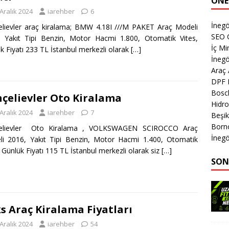
ÖNE
Aralık 2024
iarehber
6
İnegö
lievler araç kiralama; BMW 4.18I ///M PAKET Araç Modeli
SEO 
 Yakıt Tipi Benzin, Motor Hacmi 1.800, Otomatik Vites,
İç Mi
k Fiyatı 233 TL İstanbul merkezli olarak
[…]
İnegö
Araç
DPF 
Bosch
çelievler Oto Kiralama
Hidro
Aralık 2024
iarehber
7
Beşik
Born
elievler Oto Kiralama , VOLKSWAGEN SCIROCCO Araç
İnegö
i 2016, Yakıt Tipi Benzin, Motor Hacmi 1.400, Otomatik
, Günlük Fiyatı 115 TL İstanbul merkezli olarak siz
[…]
SON
s Araç Kiralama Fiyatları
Aralık 2024
iarehber
54