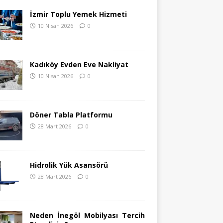
İzmir Toplu Yemek Hizmeti
10 Nisan 2026
0
Kadıköy Evden Eve Nakliyat
10 Nisan 2026
0
Döner Tabla Platformu
28 Mart 2026
0
Hidrolik Yük Asansörü
28 Mart 2026
0
Neden İnegöl Mobilyası Tercih