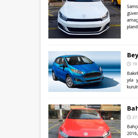
Samsu
güve
amaç
pland
Bey
19
Bakır
yıla 
kurul
Bah
27
Bahç
2016,