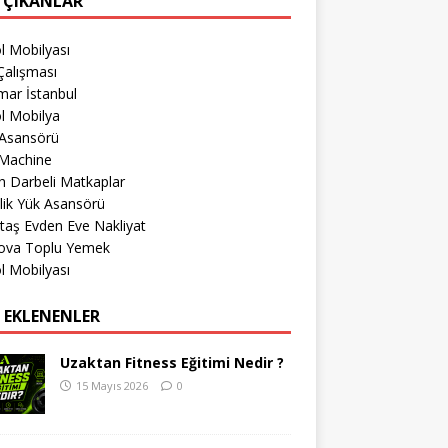
 ÇIKANLAR
l Mobilyası
Çalışması
mar İstanbul
l Mobilya
 Asansörü
Machine
 Darbeli Matkaplar
lik Yük Asansörü
taş Evden Eve Nakliyat
ova Toplu Yemek
l Mobilyası
 EKLENENLER
Uzaktan Fitness Eğitimi Nedir ?
15 Mayıs 2026
0