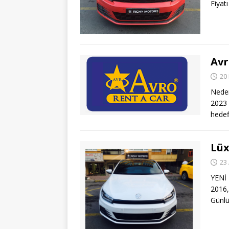
Fiyat
Avr
20
Neden
2023 
hedef
Lüx
23
YENİ
2016,
Günlü