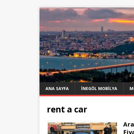
ANA SAYFA
İNEGÖL MOBILYA
M
rent a car
Ara
Fiy