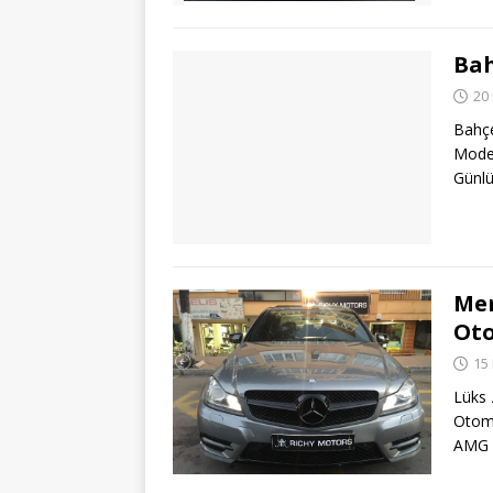
Bah
20
Bahç
Model
Günlü
Mer
Oto
15
Lüks
Otom
AMG Y