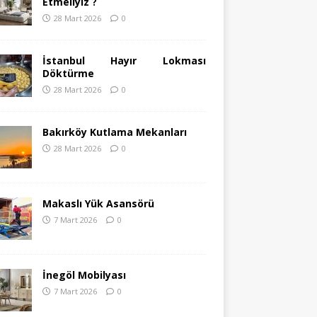
Etmeliyiz ?
28 Mart 2026
0
İstanbul Hayır Lokması
Döktürme
28 Mart 2026
0
Bakırköy Kutlama Mekanları
28 Mart 2026
0
Makaslı Yük Asansörü
7 Mart 2026
0
İnegöl Mobilyası
7 Mart 2026
0