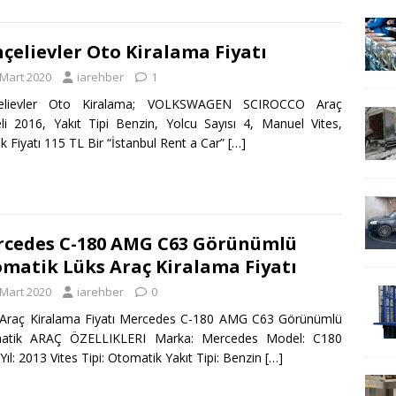
çelievler Oto Kiralama Fiyatı
 Mart 2020
iarehber
1
elievler Oto Kiralama; VOLKSWAGEN SCIROCCO Araç
i 2016, Yakıt Tipi Benzin, Yolcu Sayısı 4, Manuel Vites,
k Fiyatı 115 TL Bir “İstanbul Rent a Car”
[…]
cedes C-180 AMG C63 Görünümlü
matik Lüks Araç Kiralama Fiyatı
 Mart 2020
iarehber
0
 Araç Kiralama Fiyatı Mercedes C-180 AMG C63 Görünümlü
atik ARAÇ ÖZELLIKLERI Marka: Mercedes Model: C180
ıl: 2013 Vites Tipi: Otomatik Yakıt Tipi: Benzin
[…]