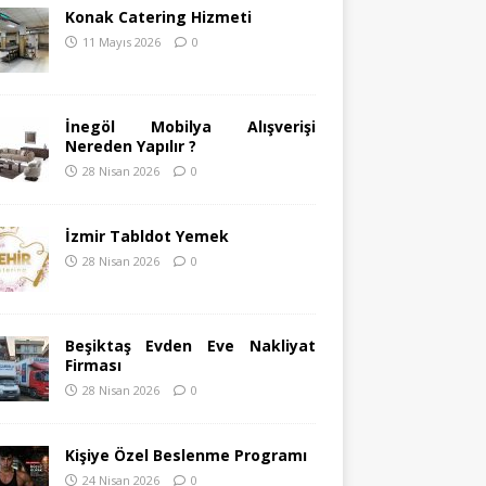
Konak Catering Hizmeti
11 Mayıs 2026
0
İnegöl Mobilya Alışverişi
Nereden Yapılır ?
28 Nisan 2026
0
İzmir Tabldot Yemek
28 Nisan 2026
0
Beşiktaş Evden Eve Nakliyat
Firması
28 Nisan 2026
0
Kişiye Özel Beslenme Programı
24 Nisan 2026
0