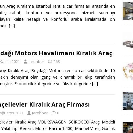
n Araç Kiralama İstanbul rent a car firmaları arasında en
nilir, rahat, konforlu ve profesyonel hizmet sunmayı
layan kaliteli,hesaplı ve konforlu araba kiralamada ön
adır.
[…]
dağı Motors Havalimanı Kiralık Araç
 Kasım 2021
iarehber
268
köy Kiralık Araç Beydağı Motors, rent a car sektöründe 10
yakın deneyimi olan genç ve dinamik bir ekip tarafından
muştur. Ekonomik kategoride ve lüks kategoride
[…]
çelievler Kiralık Araç Firması
 Ağustos 2021
iarehber
0
elievler Kiralık Araç VOLKSWAGEN SCIROCCO Araç Modeli
 Yakıt Tipi Benzin, Motor Hacmi 1.400, Manuel Vites, Günlük