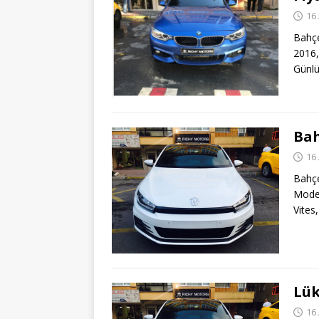
16 
Bahçe
2016,
Günlü
Bah
16 
Bahç
Model
Vites
Lük
16 