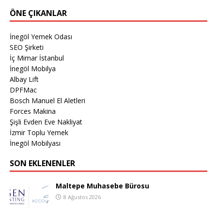
ÖNE ÇIKANLAR
İnegöl Yemek Odası
SEO Şirketi
İç Mimar İstanbul
İnegöl Mobilya
Albay Lift
DPFMac
Bosch Manuel El Aletleri
Forces Makina
Şişli Evden Eve Nakliyat
İzmir Toplu Yemek
İnegöl Mobilyası
SON EKLENENLER
Maltepe Muhasebe Bürosu
8 Ağustos 2026