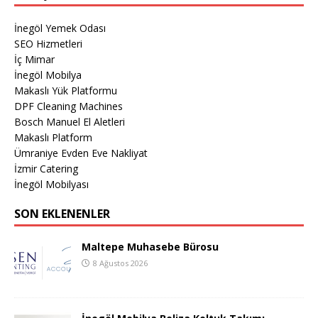
İnegöl Yemek Odası
SEO Hizmetleri
İç Mimar
İnegöl Mobilya
Makaslı Yük Platformu
DPF Cleaning Machines
Bosch Manuel El Aletleri
Makaslı Platform
Ümraniye Evden Eve Nakliyat
İzmir Catering
İnegöl Mobilyası
SON EKLENENLER
Maltepe Muhasebe Bürosu
8 Ağustos 2026