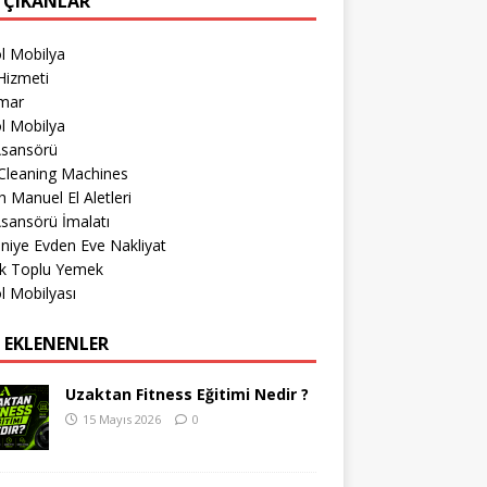
 ÇIKANLAR
l Mobilya
Hizmeti
imar
l Mobilya
Asansörü
Cleaning Machines
 Manuel El Aletleri
sansörü İmalatı
iye Evden Eve Nakliyat
k Toplu Yemek
l Mobilyası
 EKLENENLER
Uzaktan Fitness Eğitimi Nedir ?
15 Mayıs 2026
0