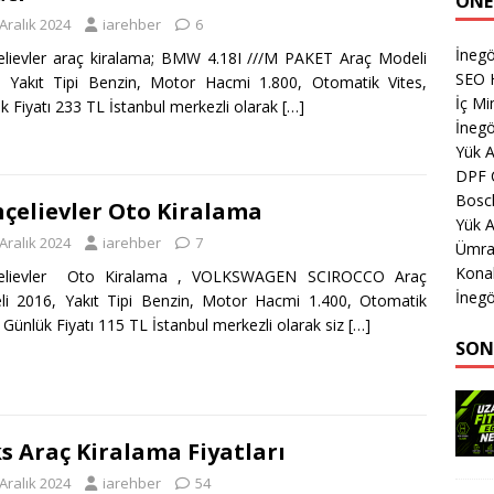
ÖNE
Aralık 2024
iarehber
6
İnegö
lievler araç kiralama; BMW 4.18I ///M PAKET Araç Modeli
SEO 
 Yakıt Tipi Benzin, Motor Hacmi 1.800, Otomatik Vites,
İç M
k Fiyatı 233 TL İstanbul merkezli olarak
[…]
İnegö
Yük 
DPF 
Bosch
çelievler Oto Kiralama
Yük A
Aralık 2024
iarehber
7
Ümran
Kona
elievler Oto Kiralama , VOLKSWAGEN SCIROCCO Araç
İnegö
i 2016, Yakıt Tipi Benzin, Motor Hacmi 1.400, Otomatik
, Günlük Fiyatı 115 TL İstanbul merkezli olarak siz
[…]
SON
s Araç Kiralama Fiyatları
Aralık 2024
iarehber
54