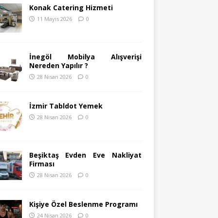
Konak Catering Hizmeti
11 Mayıs 2026
0
İnegöl Mobilya Alışverişi
Nereden Yapılır ?
28 Nisan 2026
0
İzmir Tabldot Yemek
28 Nisan 2026
0
Beşiktaş Evden Eve Nakliyat
Firması
28 Nisan 2026
0
Kişiye Özel Beslenme Programı
24 Nisan 2026
0