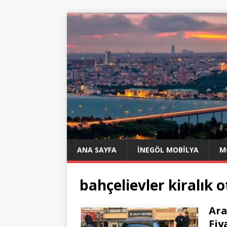
ANA SAYFA
İNEGÖL MOBILYA
M
bahçelievler kiralık o
Ara
Fiy