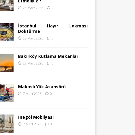
Etmeliyiz ?
28 Mart 2026
0
İstanbul Hayır Lokması
Döktürme
28 Mart 2026
0
Bakırköy Kutlama Mekanları
28 Mart 2026
0
Makaslı Yük Asansörü
7 Mart 2026
0
İnegöl Mobilyası
7 Mart 2026
0