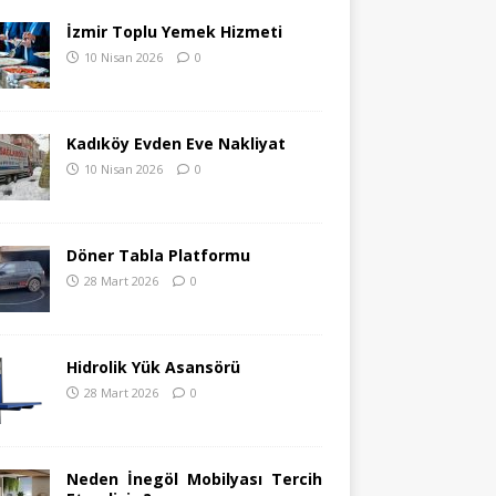
İzmir Toplu Yemek Hizmeti
10 Nisan 2026
0
Kadıköy Evden Eve Nakliyat
10 Nisan 2026
0
Döner Tabla Platformu
28 Mart 2026
0
Hidrolik Yük Asansörü
28 Mart 2026
0
Neden İnegöl Mobilyası Tercih