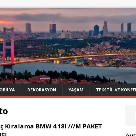
OBILYA
DEKORASYON
YAŞAM
TEKSTIL VE KONFE
to
ç Kiralama BMW 4.18I ///M PAKET
atı