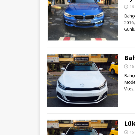
16 
Bahçe
2016,
Günlü
Bah
16 
Bahç
Model
Vites
Lük
16 