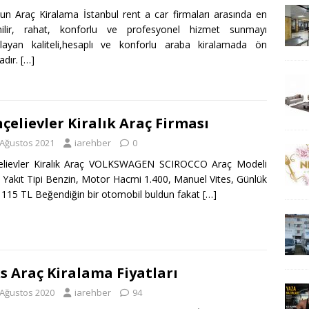
n Araç Kiralama İstanbul rent a car firmaları arasında en
nilir, rahat, konforlu ve profesyonel hizmet sunmayı
layan kaliteli,hesaplı ve konforlu araba kiralamada ön
adır.
[…]
çelievler Kiralık Araç Firması
 Ağustos 2021
iarehber
0
elievler Kiralık Araç VOLKSWAGEN SCIROCCO Araç Modeli
 Yakıt Tipi Benzin, Motor Hacmi 1.400, Manuel Vites, Günlük
ı 115 TL Beğendiğin bir otomobil buldun fakat
[…]
s Araç Kiralama Fiyatları
 Ağustos 2020
iarehber
94