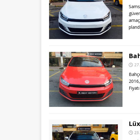
Samsu
güve
amaç
pland
Bah
27
Bahç
2016,
Fiyat
Lüx
23