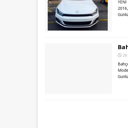
YENİ
2016,
Günlü
Bah
20
Bahç
Model
Günlü