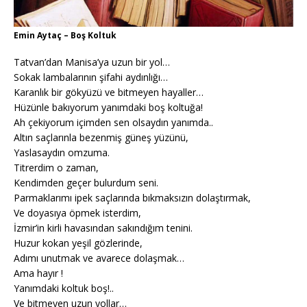
Emin Aytaç – Boş Koltuk
Tatvan’dan Manisa’ya uzun bir yol…
Sokak lambalarının şifahi aydınlığı…
Karanlık bir gökyüzü ve bitmeyen hayaller…
Hüzünle bakıyorum yanımdaki boş koltuğa!
Ah çekiyorum içimden sen olsaydın yanımda..
Altın saçlarınla bezenmiş güneş yüzünü,
Yaslasaydın omzuma.
Titrerdim o zaman,
Kendimden geçer bulurdum seni.
Parmaklarımı ipek saçlarında bıkmaksızın dolaştırmak,
Ve doyasıya öpmek isterdim,
İzmir’in kirli havasından sakındığım tenini.
Huzur kokan yeşil gözlerinde,
Adımı unutmak ve avarece dolaşmak…
Ama hayır !
Yanımdaki koltuk boş!..
Ve bitmeyen uzun yollar…