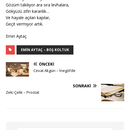
Gözüm takılıyor ara sıra levhalara,
Gökyüzü zifiri karanlık…
Ve hayale açılan kapılar,
Geçit vermiyor artık.
Emin Aytaç
EMIN AYTAÇ – BOŞ KOLTUK
ÖNCEKI
Cevat Akgün – İnegöl’de
SONRAKI
Zeki Çelik – Prostat