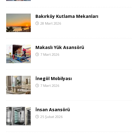
Bakırköy Kutlama Mekanları
28 Mart 2026
Makaslı Yük Asansörü
7 Mart 2026
İnegöl Mobilyası
7 Mart 2026
İnsan Asansörü
25 Şubat 2026