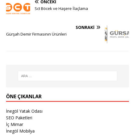
ÖNCEKI
Sct Böcek ve Haşere İlaçlama
SONRAKI
Gürşah Demir Firmasının Ürünleri
ÖNE ÇIKANLAR
İnegöl Yatak Odası
SEO Paketleri
İç Mimar
İnegöl Mobilya