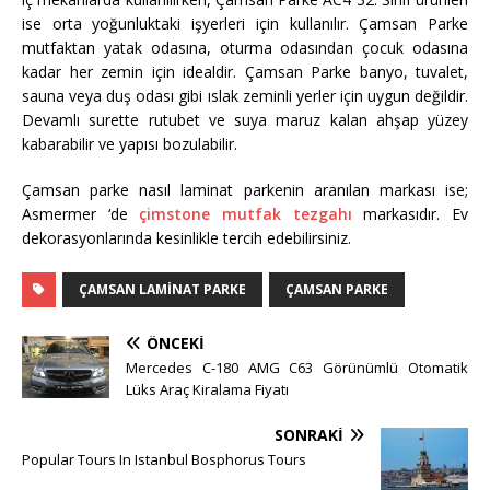
ise orta yoğunluktaki işyerleri için kullanılır. Çamsan Parke
mutfaktan yatak odasına, oturma odasından çocuk odasına
kadar her zemin için idealdir. Çamsan Parke banyo, tuvalet,
sauna veya duş odası gibi ıslak zeminli yerler için uygun değildir.
Devamlı surette rutubet ve suya maruz kalan ahşap yüzey
kabarabilir ve yapısı bozulabilir.
Çamsan parke nasıl laminat parkenin aranılan markası ise;
Asmermer ‘de
çimstone mutfak tezgahı
markasıdır. Ev
dekorasyonlarında kesinlikle tercih edebilirsiniz.
ÇAMSAN LAMINAT PARKE
ÇAMSAN PARKE
ÖNCEKI
Mercedes C-180 AMG C63 Görünümlü Otomatik
Lüks Araç Kiralama Fiyatı
SONRAKI
Popular Tours In Istanbul Bosphorus Tours