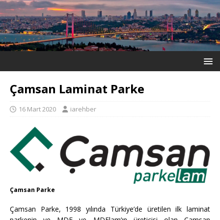
Çamsan Laminat Parke
16 Mart 2020
iarehber
Çamsan Parke
Çamsan Parke, 1998 yılında Türkiye’de üretilen ilk laminat
parkenin ve MDF ve MDFlam’ın üreticisi olan Çamsan