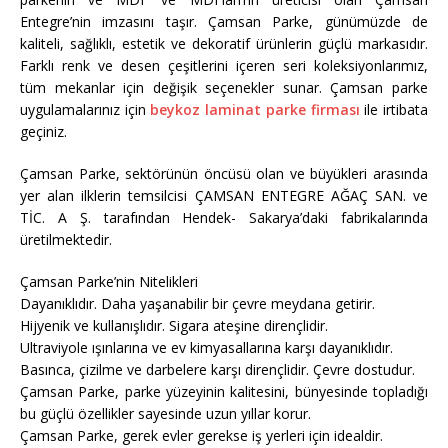
Entegre’nin imzasını taşır. Çamsan Parke, günümüzde de
kaliteli, sağlıklı, estetik ve dekoratif ürünlerin güçlü markasıdır.
Farklı renk ve desen çeşitlerini içeren seri koleksiyonlarımız,
tüm mekanlar için değişik seçenekler sunar. Çamsan parke
uygulamalarınız için
beykoz laminat parke firması
ile irtibata
geçiniz.
Çamsan Parke, sektörünün öncüsü olan ve büyükleri arasında
yer alan ilklerin temsilcisi ÇAMSAN ENTEGRE AĞAÇ SAN. ve
TİC. A Ş. tarafından Hendek- Sakarya’daki fabrikalarında
üretilmektedir.
Çamsan Parke’nin Nitelikleri
Dayanıklıdır. Daha yaşanabilir bir çevre meydana getirir.
Hijyenik ve kullanışlıdır. Sigara ateşine dirençlidir.
Ultraviyole ışınlarına ve ev kimyasallarına karşı dayanıklıdır.
Basınca, çizilme ve darbelere karşı dirençlidir. Çevre dostudur.
Çamsan Parke, parke yüzeyinin kalitesini, bünyesinde topladığı
bu güçlü özellikler sayesinde uzun yıllar korur.
Çamsan Parke, gerek evler gerekse iş yerleri için idealdir.