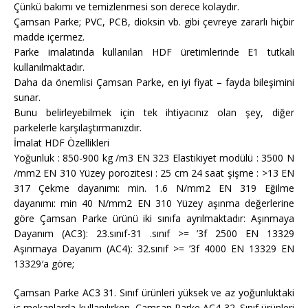
Çünkü bakımı ve temizlenmesi son derece kolaydır.
Çamsan Parke; PVC, PCB, dioksin vb. gibi çevreye zararlı hiçbir
madde içermez.
Parke imalatında kullanılan HDF üretimlerinde E1 tutkalı
kullanılmaktadır.
Daha da önemlisi Çamsan Parke, en iyi fiyat – fayda bileşimini
sunar.
Bunu belirleyebilmek için tek ihtiyacınız olan şey, diğer
parkelerle karşılaştırmanızdır.
İmalat HDF Özellikleri
Yoğunluk : 850-900 kg /m3 EN 323 Elastikiyet modülü : 3500 N
/mm2 EN 310 Yüzey porozitesi : 25 cm 24 saat şişme : >13 EN
317 Çekme dayanımı: min. 1.6 N/mm2 EN 319 Eğilme
dayanımı: min 40 N/mm2 EN 310 Yüzey aşınma değerlerine
göre Çamsan Parke ürünü iki sınıfa ayrılmaktadır: Aşınmaya
Dayanım (AC3): 23.sınıf-31 .sınıf >= ’3f 2500 EN 13329
Aşınmaya Dayanım (AC4): 32.sınıf >= ’3f 4000 EN 13329 EN
13329′a göre;
Çamsan Parke AC3 31. Sınıf ürünleri yüksek ve az yoğunluktaki
iç mekanlarda kullanılırken, Çamsan Parke AC4 32. Sınıf ürünleri