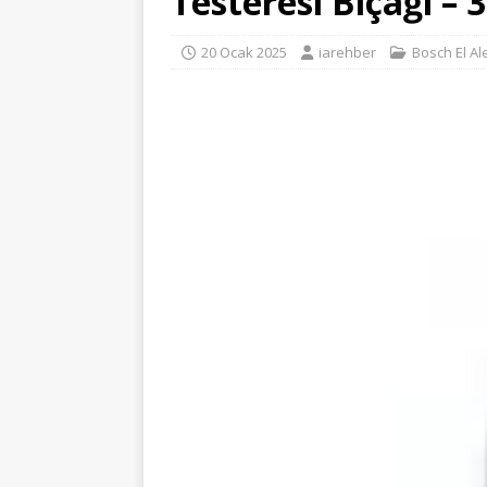
Testeresi Bıçağı – 
20 Ocak 2025
iarehber
Bosch El Ale