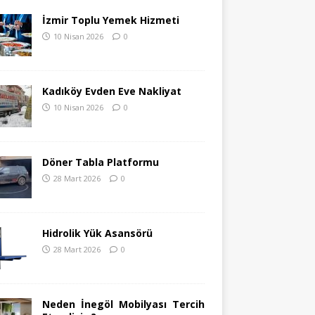
İzmir Toplu Yemek Hizmeti
10 Nisan 2026
0
Kadıköy Evden Eve Nakliyat
10 Nisan 2026
0
Döner Tabla Platformu
28 Mart 2026
0
Hidrolik Yük Asansörü
28 Mart 2026
0
Neden İnegöl Mobilyası Tercih