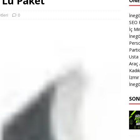
3’Lü Paket
ÖNE
tleri
0
İneg
SEO P
İç M
İnegö
Perso
Parti
Usta
Araç
Kadık
İzmir
İnegö
SON