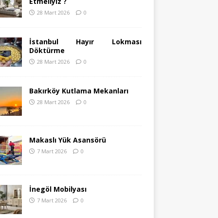
Etmeliyiz ?
28 Mart 2026
0
İstanbul Hayır Lokması
Döktürme
28 Mart 2026
0
Bakırköy Kutlama Mekanları
28 Mart 2026
0
Makaslı Yük Asansörü
7 Mart 2026
0
İnegöl Mobilyası
7 Mart 2026
0