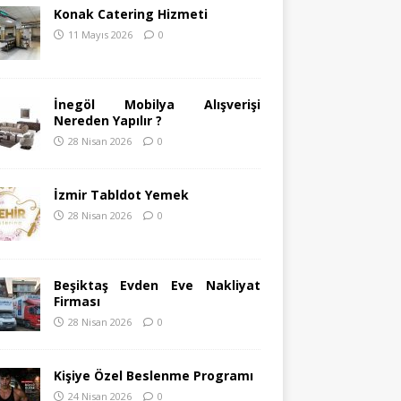
Konak Catering Hizmeti
11 Mayıs 2026
0
İnegöl Mobilya Alışverişi
Nereden Yapılır ?
28 Nisan 2026
0
İzmir Tabldot Yemek
28 Nisan 2026
0
Beşiktaş Evden Eve Nakliyat
Firması
28 Nisan 2026
0
Kişiye Özel Beslenme Programı
24 Nisan 2026
0