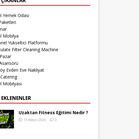
 ÇIKANLAR
öl Yemek Odası
aketleri
imar
l Mobilya
nel Yükseltici Platformu
culate Filter Cleaning Machine
 Pazar
 Asansörü
öy Evden Eve Nakliyat
 Catering
l Mobilyası
 EKLENENLER
Uzaktan Fitness Eğitimi Nedir ?
15 Mayıs 2026
0