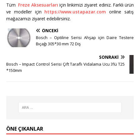
Tüm
Freze Aksesuarları
için linkimizi ziyaret ediniz. Farklı ürün
ve modeller için
https://www.ustapazar.com
online satış
mağazamızı ziyaret edebilirsiniz.
ÖNCEKI
Bosch – Optiline Serisi Ahşap için Daire Testere
Bıçağı 305*30 mm 72 Diş
SONRAKI
Bosch – Impact Control Serisi Çift Taraflı Vidalama Ucu 3’lü T25
*150mm
ÖNE ÇIKANLAR