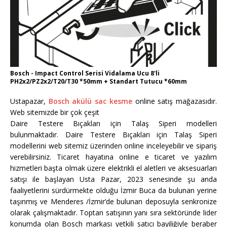
Bosch - Impact Control Serisi Vidalama Ucu 8'li
PH2x2/PZ2x2/T20/T30 *50mm + Standart Tutucu *60mm
Ustapazar,
Bosch akülü sac kesme
online satış mağazasıdır.
Web sitemizde bir çok çeşit
Daire Testere Bıçakları için Talaş Siperi modelleri
bulunmaktadır. Daire Testere Bıçakları için Talaş Siperi
modellerini web sitemiz üzerinden online inceleyebilir ve sipariş
verebilirsiniz. Ticaret hayatına online e ticaret ve yazılım
hizmetleri başta olmak üzere elektrikli el aletleri ve aksesuarları
satışı ile başlayan Usta Pazar, 2023 senesinde şu anda
faaliyetlerini sürdürmekte olduğu İzmir Buca da bulunan yerine
taşınmış ve Menderes /İzmir’de bulunan deposuyla senkronize
olarak çalışmaktadır. Toptan satışının yanı sıra sektöründe lider
konumda olan Bosch markası yetkili satıcı bayiliğiyle beraber