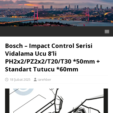
Bosch – Impact Control Serisi
Vidalama Ucu 8’li
PH2x2/PZ2x2/T20/T30 *50mm +
Standart Tutucu *60mm
18 Şubat 2025
iarehber