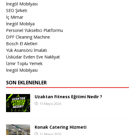
İnegöl Mobilyası
SEO Şirketi
İç Mimar
İnegöl Mobilya
Personel Yükseltici Platformu
DPF Cleaning Machine
Bosch El Aletleri
Yük Asansörü İmalatı
Üsküdar Evden Eve Nakliyat
İzmir Toplu Yemek
İnegöl Mobilyası
SON EKLENENLER
Uzaktan Fitness Eğitimi Nedir ?
15 Mayıs 2026
Konak Catering Hizmeti
11 Mayıs 2026