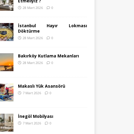
Etmeliyiz ?
28 Mart 2026
0
İstanbul Hayır Lokması
Döktürme
28 Mart 2026
0
Bakırköy Kutlama Mekanları
28 Mart 2026
0
Makaslı Yük Asansörü
7 Mart 2026
0
İnegöl Mobilyası
7 Mart 2026
0