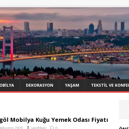
OBILYA
DEKORASYON
YAŞAM
TEKSTIL VE KONFE
göl Mobilya Kuğu Yemek Odası Fiyatı
 Ağustos 2020
iarehber
0