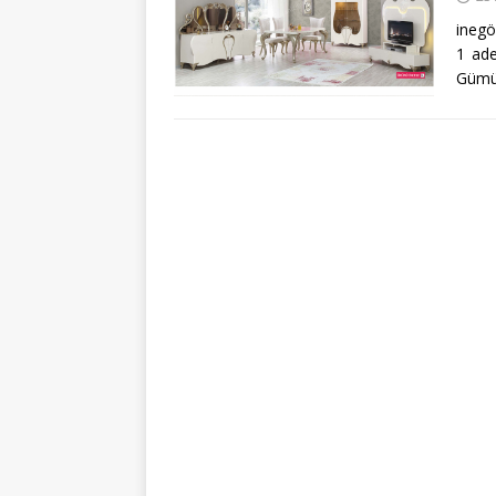
inegö
1 ade
Gümü