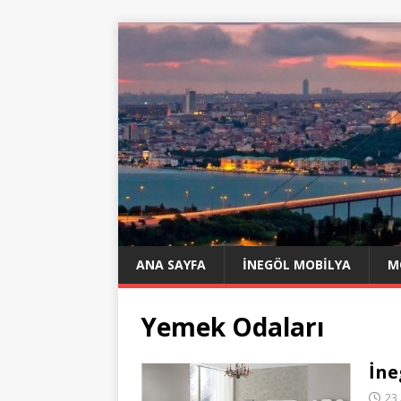
ANA SAYFA
İNEGÖL MOBILYA
M
Yemek Odaları
İne
23