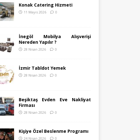
Konak Catering Hizmeti
11 Mayıs 2026
0
İnegöl Mobilya Alışverişi
Nereden Yapılır ?
28 Nisan 2026
0
İzmir Tabldot Yemek
28 Nisan 2026
0
Beşiktaş Evden Eve Nakliyat
Firması
28 Nisan 2026
0
Kişiye Özel Beslenme Programı
24 Nisan 2026
0