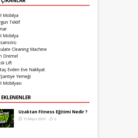
 ÇIKANLAR
l Mobilya
gun Teklif
imar
l Mobilya
Asansörü
culate Cleaning Machine
h Dremel
lı Lift
taş Evden Eve Nakliyat
 Şantiye Yemeği
l Mobilyası
 EKLENENLER
Uzaktan Fitness Eğitimi Nedir ?
15 Mayıs 2026
0