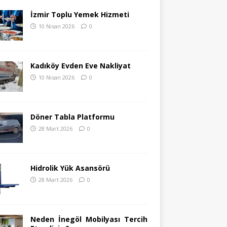
İzmir Toplu Yemek Hizmeti
10 Nisan 2026
0
Kadıköy Evden Eve Nakliyat
10 Nisan 2026
0
Döner Tabla Platformu
28 Mart 2026
0
Hidrolik Yük Asansörü
28 Mart 2026
0
Neden İnegöl Mobilyası Tercih