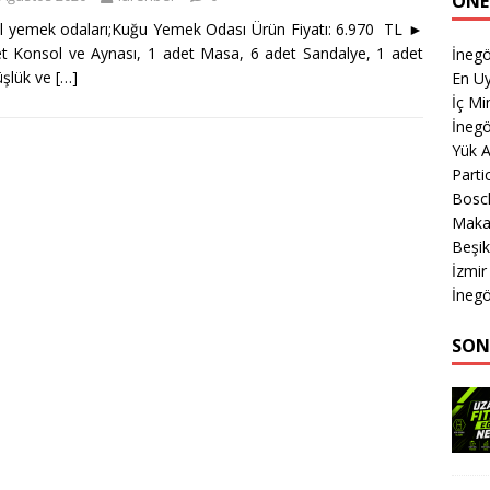
ÖNE
l yemek odaları;Kuğu Yemek Odası Ürün Fiyatı: 6.970 TL ►
t Konsol ve Aynası, 1 adet Masa, 6 adet Sandalye, 1 adet
İnegö
şlük ve
[…]
En Uy
İç M
İnegö
Yük 
Parti
Bosc
Makas
Beşik
İzmir
İnegö
SON