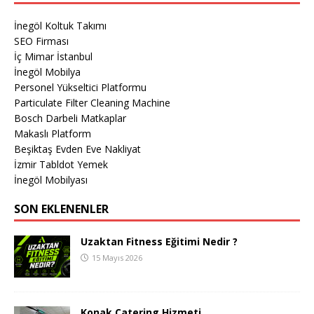
İnegöl Koltuk Takımı
SEO Firması
İç Mimar İstanbul
İnegöl Mobilya
Personel Yükseltici Platformu
Particulate Filter Cleaning Machine
Bosch Darbeli Matkaplar
Makaslı Platform
Beşiktaş Evden Eve Nakliyat
İzmir Tabldot Yemek
İnegöl Mobilyası
SON EKLENENLER
Uzaktan Fitness Eğitimi Nedir ?
15 Mayıs 2026
Konak Catering Hizmeti