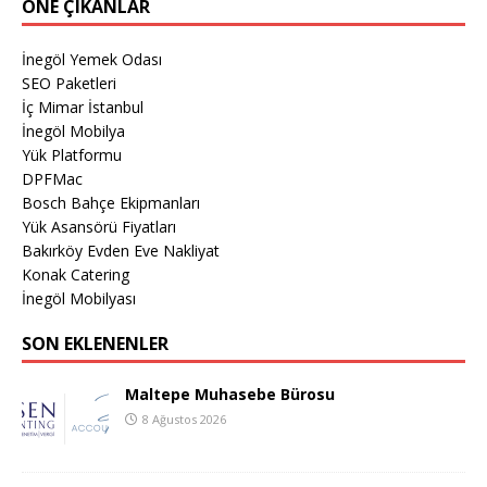
ÖNE ÇIKANLAR
İnegöl Yemek Odası
SEO Paketleri
İç Mimar İstanbul
İnegöl Mobilya
Yük Platformu
DPFMac
Bosch Bahçe Ekipmanları
Yük Asansörü Fiyatları
Bakırköy Evden Eve Nakliyat
Konak Catering
İnegöl Mobilyası
SON EKLENENLER
Maltepe Muhasebe Bürosu
8 Ağustos 2026