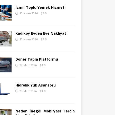
İzmir Toplu Yemek Hizmeti
10 Nisan 2026
0
Kadıköy Evden Eve Nakliyat
10 Nisan 2026
0
Döner Tabla Platformu
28 Mart 2026
0
Hidrolik Yük Asansörü
28 Mart 2026
0
Neden İnegöl Mobilyası Tercih