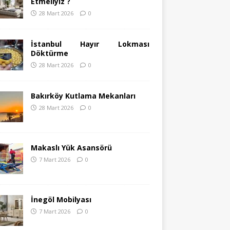
Etmeliyiz ?
28 Mart 2026
0
İstanbul Hayır Lokması
Döktürme
28 Mart 2026
0
Bakırköy Kutlama Mekanları
28 Mart 2026
0
Makaslı Yük Asansörü
7 Mart 2026
0
İnegöl Mobilyası
7 Mart 2026
0