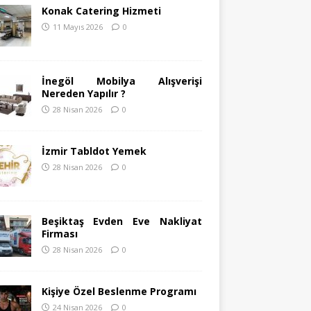
Konak Catering Hizmeti
11 Mayıs 2026
0
İnegöl Mobilya Alışverişi
Nereden Yapılır ?
28 Nisan 2026
0
İzmir Tabldot Yemek
28 Nisan 2026
0
Beşiktaş Evden Eve Nakliyat
Firması
28 Nisan 2026
0
Kişiye Özel Beslenme Programı
24 Nisan 2026
0