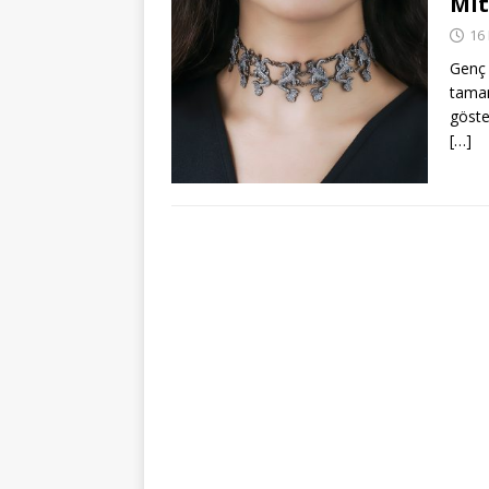
Mit
16
Genç 
tamam
göste
[…]