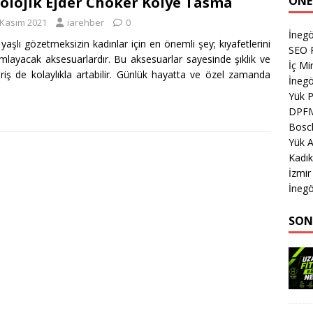
ÖNE
olojik Ejder Choker Kolye Tasma
 Kasım 2021
iarehber
0
İneg
yaşlı gözetmeksizin kadınlar için en önemli şey; kıyafetlerini
SEO P
layacak aksesuarlardır. Bu aksesuarlar sayesinde şıklık ve
İç Mi
riş de kolaylıkla artabilir. Günlük hayatta ve özel zamanda
İnegö
Yük 
DPF
Bosch
Yük 
Kadık
İzmir
İnegö
SON