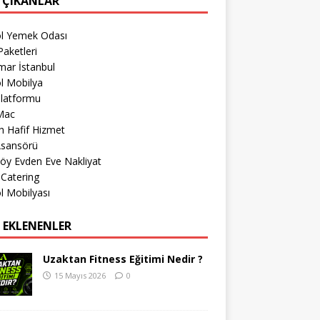
 ÇIKANLAR
öl Yemek Odası
aketleri
mar İstanbul
l Mobilya
Platformu
Mac
 Hafif Hizmet
Asansörü
öy Evden Eve Nakliyat
 Catering
l Mobilyası
 EKLENENLER
Uzaktan Fitness Eğitimi Nedir ?
15 Mayıs 2026
0