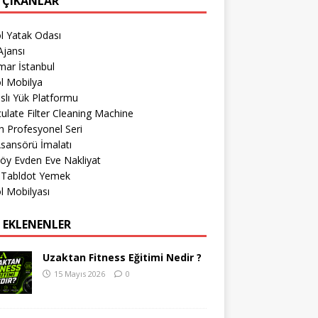
 ÇIKANLAR
l Yatak Odası
jansı
mar İstanbul
l Mobilya
lı Yük Platformu
culate Filter Cleaning Machine
 Profesyonel Seri
sansörü İmalatı
öy Evden Eve Nakliyat
r Tabldot Yemek
l Mobilyası
 EKLENENLER
Uzaktan Fitness Eğitimi Nedir ?
15 Mayıs 2026
0