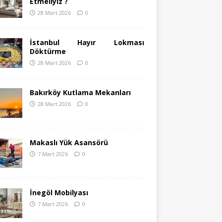
Etmeliyiz ?
28 Mart 2026
0
İstanbul Hayır Lokması
Döktürme
28 Mart 2026
0
Bakırköy Kutlama Mekanları
28 Mart 2026
0
Makaslı Yük Asansörü
7 Mart 2026
0
İnegöl Mobilyası
7 Mart 2026
0