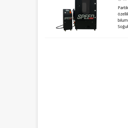
Parti
özelli
bilum
Soğu