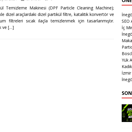
ÖNE
kül Temizleme Makinesi (DPF Particle Cleaning Machine);
kle dizel araçlardaki dizel partikül filtre, katalitik konvertör ve
İnegö
um filtreleri sıcak ilaçla temizlenmek için tasarlanmıştır.
SEO A
k ve
[…]
İç Mi
İnegö
Makas
Parti
Bosch
Yük A
Kadık
İzmi
İnegö
SON