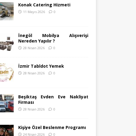
Konak Catering Hizmeti
11 Mayıs 2026
0
İnegöl Mobilya Alışverişi
Nereden Yapılır ?
28 Nisan 2026
0
İzmir Tabldot Yemek
28 Nisan 2026
0
Beşiktaş Evden Eve Nakliyat
Firması
28 Nisan 2026
0
Kişiye Özel Beslenme Programı
24 Nisan 2026
0