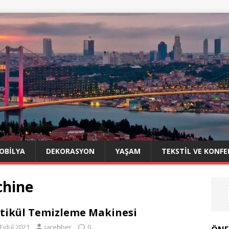
OBILYA
DEKORASYON
YAŞAM
TEKSTIL VE KONFE
chine
tikül Temizleme Makinesi
Eylül 2021
iarehber
0