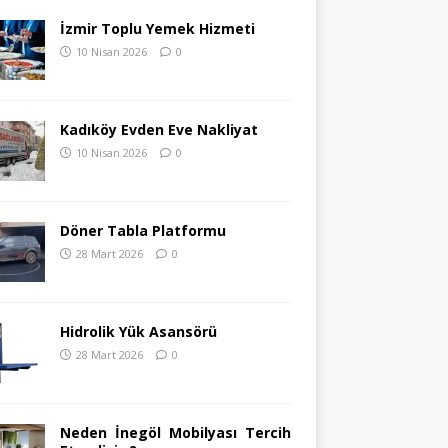
İzmir Toplu Yemek Hizmeti
10 Nisan 2026
0
Kadıköy Evden Eve Nakliyat
10 Nisan 2026
0
Döner Tabla Platformu
28 Mart 2026
0
Hidrolik Yük Asansörü
28 Mart 2026
0
Neden İnegöl Mobilyası Tercih