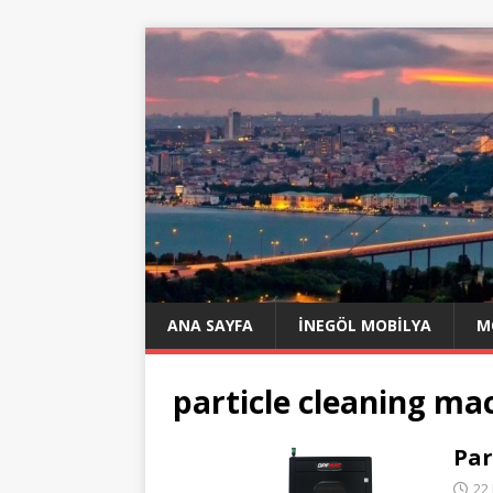
ANA SAYFA
İNEGÖL MOBILYA
M
particle cleaning ma
Par
22 