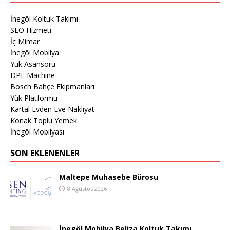
İnegöl Koltuk Takımı
SEO Hizmeti
İç Mimar
İnegöl Mobilya
Yük Asansörü
DPF Machine
Bosch Bahçe Ekipmanları
Yük Platformu
Kartal Evden Eve Nakliyat
Konak Toplu Yemek
İnegöl Mobilyası
SON EKLENENLER
Maltepe Muhasebe Bürosu
8 Ağustos 2026
İnegöl Mobilya Beliza Koltuk Takımı