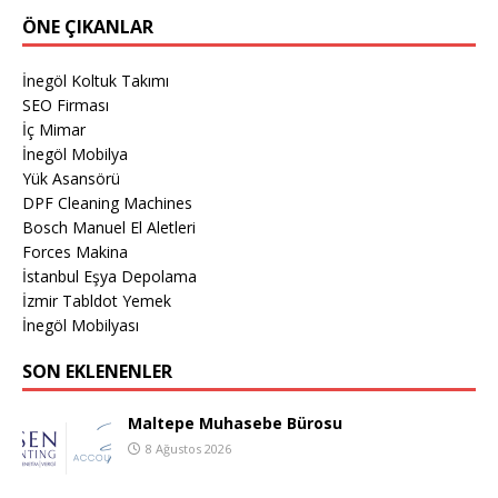
ÖNE ÇIKANLAR
İnegöl Koltuk Takımı
SEO Firması
İç Mimar
İnegöl Mobilya
Yük Asansörü
DPF Cleaning Machines
Bosch Manuel El Aletleri
Forces Makina
İstanbul Eşya Depolama
İzmir Tabldot Yemek
İnegöl Mobilyası
SON EKLENENLER
Maltepe Muhasebe Bürosu
8 Ağustos 2026