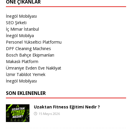
ÖNE ÇIKANLAR
İnegöl Mobilyası
SEO Şirketi
İç Mimar İstanbul
İnegöl Mobilya
Personel Yükseltici Platformu
DPF Cleaning Machines
Bosch Bahçe Ekipmanları
Makaslı Platform
Ümraniye Evden Eve Nakliyat
İzmir Tabldot Yemek
İnegöl Mobilyası
SON EKLENENLER
Uzaktan Fitness Eğitimi Nedir ?
15 Mayıs 2026