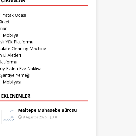
 ÇIKANLAR
l Yatak Odası
irketi
imar
l Mobilya
lı Yük Platformu
culate Cleaning Machine
 El Aletleri
Platformu
öy Evden Eve Nakliyat
 Şantiye Yemeği
l Mobilyası
 EKLENENLER
Maltepe Muhasebe Bürosu
8 Ağustos 2026
0