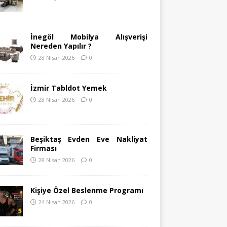
İnegöl Mobilya Alışverişi
Nereden Yapılır ?
28 Nisan 2026
0
İzmir Tabldot Yemek
28 Nisan 2026
0
Beşiktaş Evden Eve Nakliyat
Firması
28 Nisan 2026
0
Kişiye Özel Beslenme Programı
24 Nisan 2026
0