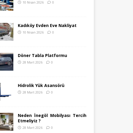
10 Nisan 2026
0
Kadıköy Evden Eve Nakliyat
10 Nisan 2026
0
Döner Tabla Platformu
28 Mart 2026
0
Hidrolik Yük Asansörü
28 Mart 2026
0
Neden İnegöl Mobilyası Tercih
Etmeliyiz ?
28 Mart 2026
0