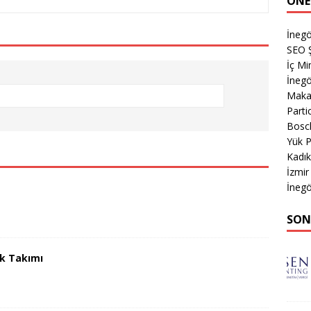
ÖNE
İnegö
SEO Ş
İç M
İnegö
Makas
Parti
Bosch
Yük 
Kadık
İzmir
İnegö
SON
uk Takımı