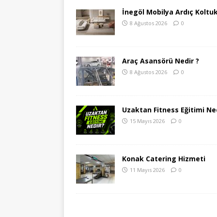
İnegöl Mobilya Ardıç Koltu
8 Ağustos 2026
0
Araç Asansörü Nedir ?
8 Ağustos 2026
0
Uzaktan Fitness Eğitimi Ned
15 Mayıs 2026
0
Konak Catering Hizmeti
11 Mayıs 2026
0